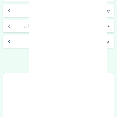
چیرمن
خرید شیلنگ ترمز عقب چپ سانگ یانگ چیرمن اصلی
مشخصات فنی اتومبیل