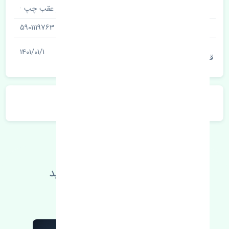
نام قطعه
شیلنگ ترمز عقب چپ ·
شناسه
5901119763
آخرین تاریخ بروزرسانی
1401/01/1
قیمت
توضیحات محصول
اطلاعات فنی خود را بالا ببرید
مطالعه بیشتر، مشکل کمتر 😁