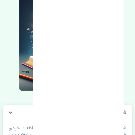
شیلنگ ترمز عقب چپ سانگ یانگ چیرمن اصلی
شیلنگ ترمز عقب چپ سانگ یانگ چیرمن اصلی. قطعات خودرو
با گذر زمان و طی مسافت مستحلک می شوند. اغلب اوقات علت