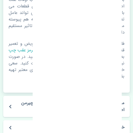
اصلی خرابی لوازم یدکی اتومبیل مستحلک شدن قطعات می
باشد. ولی دلایلی مثل تصادفات و حوادث نیز می تواند عامل
تعویض قطعات یدکی باشد. خودرو مجموعه ای به هم پیوسته
می باشد که هر قطعه روی قطعه یا قطعات دیگر تاثیر مستقیم
دارد.
فلذا در صورت خرابی در اسرع زمان نسبت به تعویض و تعمیر
قطعات یدکی اقدام فرمایید. در زمان
خرید شیلنگ ترمز عقب چپ
به اصلی بودن و کیفیت قطعات بسیار توجه بفرمایید. در صورت
نیاز با مکانیک و کارشناسان در این زمینه مشورت کنید. سعی
خود را بفرمایید تا قطعات یدکی را از فروشگاه های معتبر تهیه
بفرمایید.
مشخصات فنی شیلنگ ترمز عقب چپ سانگ یانگ چیرمن
اصلی
خودروسازی سانگ یانگ