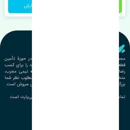
1 تومان
ثبت سفارش
تنشی‌ پارت
مجموعۀ تنشی پارت از سال ١٣٩٣ فعالیت خود را در حوزۀ تأمین
قطعات خودرو آغاز نموده و در این بین تمام تلاش خود را برای کسب
رضایت مشتریان عزیز به‌کار برده است. این مجموعه تیمی مجرب،
متخصص و جوان را در کنار هم گردآورده تا خدمات مطلوب نظر شما
بزرگواران را ارائه نماید. تِنشی واژه‌ای ژاپنی و به معنای سروش است.
تمامی حقوق مادی و معنوی این سایت متعلق به تنشی‌پارت است.
لوکیشن ما