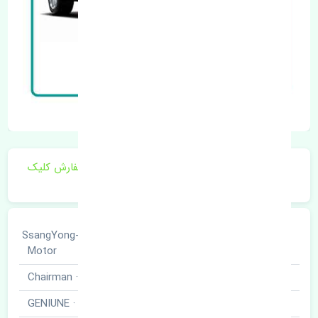
برای اطلاع از موجودی و قیمت به روز روی ثبت سفارش کلیک
فرمایید.
سانگ یانگ · SsangYong-
خودروسازی
Motor
نوع خودرو
چیرمن · Chairman
برند قطعه
اصلی · GENIUNE