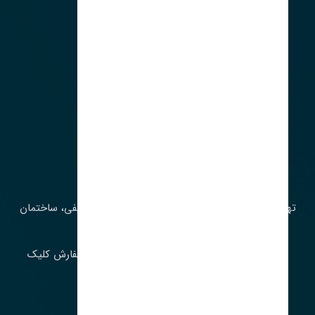
آدرس‌
تهران، چراغ برق، خیابان ملت، روبروی کوچۀ میرشریفی، ساختمان
بیستون
برای اطلاع از موجودی و قیمت به روز روی ثبت سفارش کلیک
فرمایید.
ارسـال فـوری بـه سـراسـر ایـران