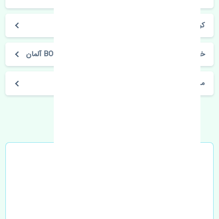
کوراندو قدیم 4 سیلندر
خرید شمع سانگ یانگ کوراندو قدیم 4 سیلندر BOSCH آلمان
مشخصات فنی اتومبیل