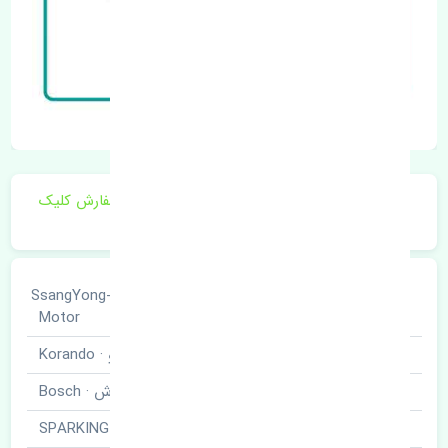
برای اطلاع از موجودی و قیمت به روز روی ثبت سفارش کلیک
فرمایید.
سانگ یانگ · SsangYong-
خودروسازی
Motor
نوع خودرو
کوراندو · Korando
برند قطعه
بوش · Bosch
نام قطعه
شمع · SPARKING PLUG