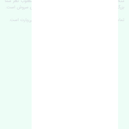
متخصص و جوان را در کنار هم گردآورده تا خدمات مطلوب نظر شما
بزرگواران را ارائه نماید. تِنشی واژه‌ای ژاپنی و به معنای سروش است.
تمامی حقوق مادی و معنوی این سایت متعلق به تنشی‌پارت است.
لوکیشن ما
آدرس‌