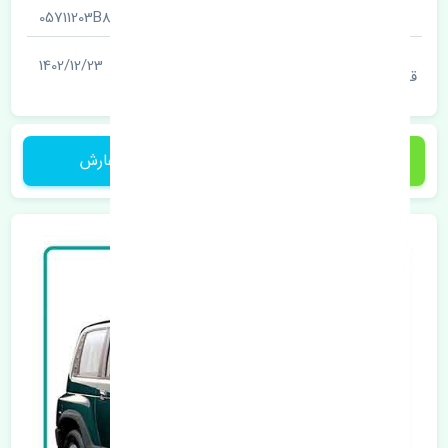
شناسه
05711203B8
آخرین تاریخ بروزرسانی
1402/12/23
قیمت
260,000 تومان
ثبت سفارش