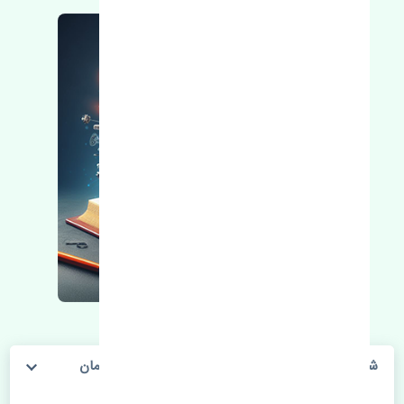
شمع سانگ یانگ کوراندو قدیم 4 سیلندر BOSCH آلمان