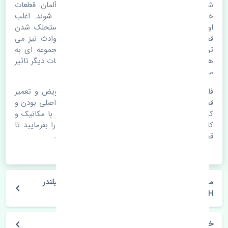
شمع سانگ یانگ کوراندو قدیم 4 سیلندر BOSCH آلمان. قطعات
خودرو با گذر زمان و طی مسافت مستحلک می شوند. اغلب
اوقات علت اصلی خرابی لوازم یدکی اتومبیل مستحلک شدن
قطعات می باشد. ولی دلایلی مثل تصادفات و حوادث نیز می
تواند عامل تعویض قطعات یدکی باشد. خودرو مجموعه ای به
هم پیوسته می باشد که هر قطعه روی قطعه یا قطعات دیگر تاثیر
مستقیم دارد.
فلذا در صورت خرابی در اسرع زمان نسبت به تعویض و تعمیر
قطعات یدکی اقدام فرمایید. در زمان
خرید شمع
به اصلی بودن و
کیفیت قطعات بسیار توجه بفرمایید. در صورت نیاز با مکانیک و
کارشناسان در این زمینه مشورت کنید. سعی خود را بفرمایید تا
قطعات یدکی را از فروشگاه های معتبر تهیه بفرمایید.
مشخصات فنی شمع سانگ یانگ کوراندو قدیم 4 سیلندر
BOSCH آلمان
خودروسازی سانگ یانگ