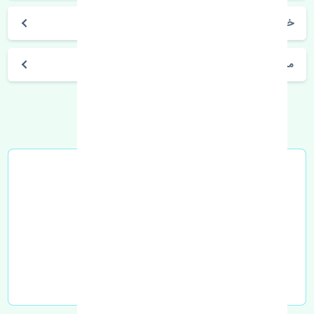
خرید شلگیر عقب چپ پورشه ماکان اصلی
مشخصات فنی اتومبیل
خرید در محل