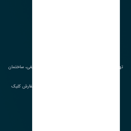
آدرس‌
تهران، چراغ برق، خیابان ملت، روبروی کوچۀ میرشریفی، ساختمان
بیستون
برای اطلاع از موجودی و قیمت به روز روی ثبت سفارش کلیک
فرمایید.
ارسـال فـوری بـه سـراسـر ایـران
ساعت کاری ۹ تا ١٧