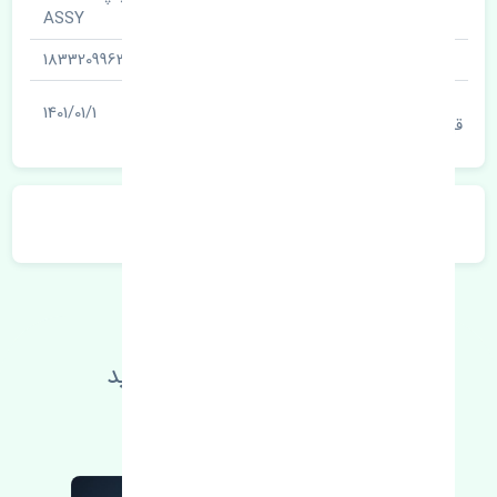
نام قطعه
ASSY
شناسه
1833209963
آخرین تاریخ بروزرسانی
1401/01/1
قیمت
توضیحات محصول
اطلاعات فنی خود را بالا ببرید
مطالعه بیشتر، مشکل کمتر 😁