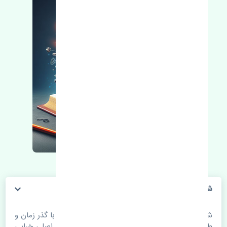
شلگیر عقب چپ پورشه ماکان اصلی
شلگیر عقب چپ پورشه ماکان اصلی. قطعات خودرو با گذر زمان و
طی مسافت مستحلک می شوند. اغلب اوقات علت اصلی خرابی