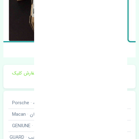
برای اطلاع از موجودی و قیمت به روز روی ثبت سفارش کلیک
فرمایید.
خودروسازی
پورشه · Porsche
نوع خودرو
ماکان · Macan
برند قطعه
اصلی · GENIUNE
شلگیر عقب چپ · GUARD