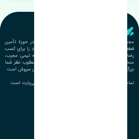
تنشی‌ پارت
مجموعۀ تنشی پارت از سال ١٣٩٣ فعالیت خود را در حوزۀ تأمین
قطعات خودرو آغاز نموده و در این بین تمام تلاش خود را برای کسب
رضایت مشتریان عزیز به‌کار برده است. این مجموعه تیمی مجرب،
متخصص و جوان را در کنار هم گردآورده تا خدمات مطلوب نظر شما
بزرگواران را ارائه نماید. تِنشی واژه‌ای ژاپنی و به معنای سروش است.
تمامی حقوق مادی و معنوی این سایت متعلق به تنشی‌پارت است.
لوکیشن ما