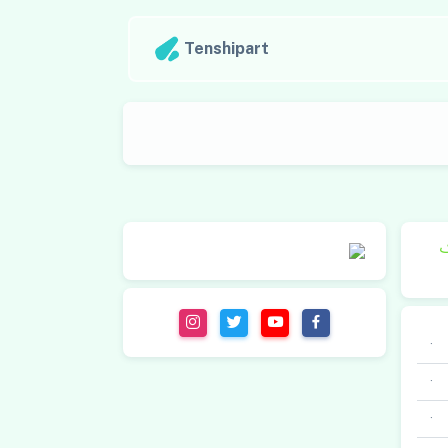
Tenshipart
ک
·
·
·