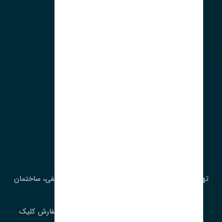
لوکیشن ما
آدرس‌
تهران، چراغ برق، خیابان ملت، روبروی کوچۀ میرشریفی، ساختمان
بیستون
برای اطلاع از موجودی و قیمت به روز روی ثبت سفارش کلیک