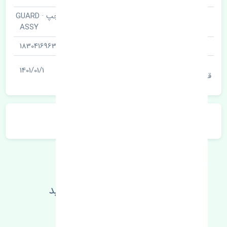
شلگیر عقب چپ · GUARD
نام قطعه
ASSY
شناسه
1830416963
آخرین تاریخ بروزرسانی
1401/01/1
قیمت
توضیحات محصول
اطلاعات فنی خود را بالا ببرید
مطالعه بیشتر، مشکل کمتر 😁