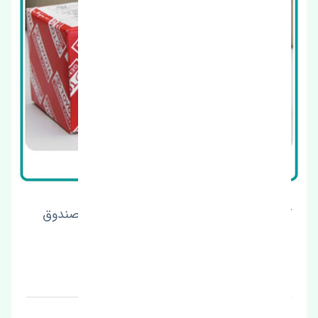
کلید شیشه بالابر عقب راست تویوتا یاریس صندوق
دار 2015-2017 اصلی
قیمت: 1 تومان
برند: اصلی