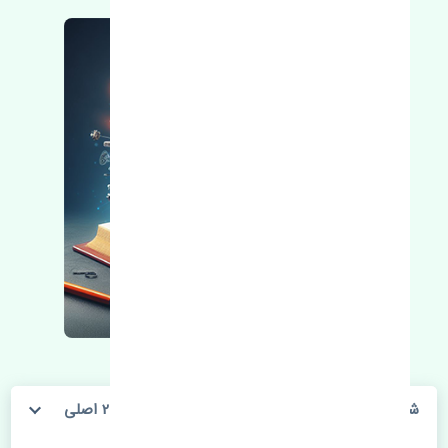
شلگیر عقب چپ تویوتا یاریس صندوق دار 2015-2017 اصلی