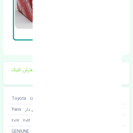
برای اطلاع از موجودی و قیمت به روز روی ثبت سفارش کلیک
فرمایید.
خودروسازی
تویوتا · Toyota
نوع خودرو
یاریس صندوق دار · Yaris
مدل خودرو
2015 · 2016 · 2017
برند قطعه
اصلی · GENIUNE