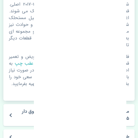
شلگیر عقب چپ تویوتا یاریس صندوق دار 2015-2017 اصلی.
قطعات خودرو با گذر زمان و طی مسافت مستحلک می شوند.
اغلب اوقات علت اصلی خرابی لوازم یدکی اتومبیل مستحلک
شدن قطعات می باشد. ولی دلایلی مثل تصادفات و حوادث نیز
می تواند عامل تعویض قطعات یدکی باشد. خودرو مجموعه ای
به هم پیوسته می باشد که هر قطعه روی قطعه یا قطعات دیگر
تاثیر مستقیم دارد.
فلذا در صورت خرابی در اسرع زمان نسبت به تعویض و تعمیر
قطعات یدکی اقدام فرمایید. در زمان
خرید شلگیر عقب چپ
به
اصلی بودن و کیفیت قطعات بسیار توجه بفرمایید. در صورت نیاز
با مکانیک و کارشناسان در این زمینه مشورت کنید. سعی خود را
بفرمایید تا قطعات یدکی را از فروشگاه های معتبر تهیه بفرمایید.
مشخصات فنی شلگیر عقب چپ تویوتا یاریس صندوق دار
2015-2017 اصلی
خودروسازی تویوتا