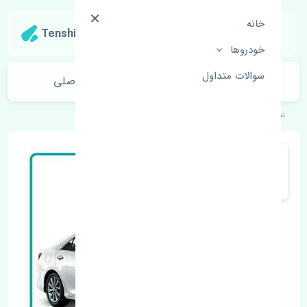
خانه
Tenshipart
خودروها
سوالات متداول
شلگیر عقب چپ تویوتا آریون 2012-2013 اصلی
تنشی‌پارت
خودروهای ژاپنی
تویوتا
آریون 2012-2013