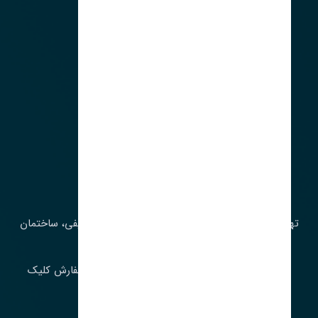
آدرس‌
تهران، چراغ برق، خیابان ملت، روبروی کوچۀ میرشریفی، ساختمان
بیستون
برای اطلاع از موجودی و قیمت به روز روی ثبت سفارش کلیک
فرمایید.
ارسـال فـوری بـه سـراسـر ایـران