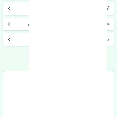
آریون 2012-2013
خرید شلگیر عقب چپ تویوتا آریون 2012-2013 اصلی
مشخصات فنی اتومبیل