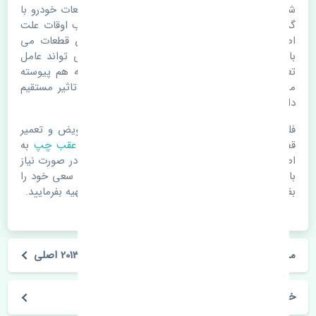
شلگیر عقب چپ تویوتا آریون 2012-2013 اصلی. قطعات خودرو با
گذر زمان و طی مسافت مستحلک می شوند. اغلب اوقات علت
اصلی خرابی لوازم یدکی اتومبیل مستحلک شدن قطعات می
باشد. ولی دلایلی مثل تصادفات و حوادث نیز می تواند عامل
تعویض قطعات یدکی باشد. خودرو مجموعه ای به هم پیوسته
می باشد که هر قطعه روی قطعه یا قطعات دیگر تاثیر مستقیم
دارد.
فلذا در صورت خرابی در اسرع زمان نسبت به تعویض و تعمیر
قطعات یدکی اقدام فرمایید. در زمان
خرید شلگیر عقب چپ
به
اصلی بودن و کیفیت قطعات بسیار توجه بفرمایید. در صورت نیاز
با مکانیک و کارشناسان در این زمینه مشورت کنید. سعی خود را
بفرمایید تا قطعات یدکی را از فروشگاه های معتبر تهیه بفرمایید.
مشخصات فنی شلگیر عقب چپ تویوتا آریون 2012-2013 اصلی
خودروسازی تویوتا