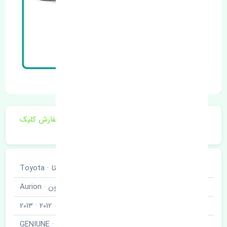
برای اطلاع از موجودی و قیمت به روز روی ثبت سفارش کلیک
فرمایید.
خودروسازی
تویوتا · Toyota
نوع خودرو
آریون · Aurion
مدل خودرو
2012 · 2013
برند قطعه
اصلی · GENIUNE