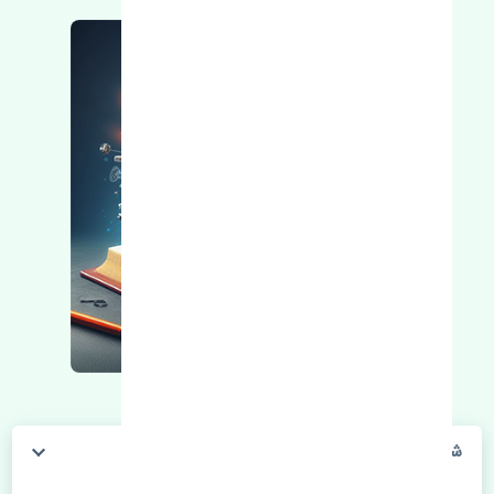
شلگیر عقب چپ تویوتا آریون 2012-2013 اصلی