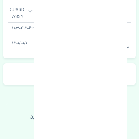
شلگیر عقب چپ · GUARD
نام قطعه
ASSY
شناسه
1830414063
آخرین تاریخ بروزرسانی
1401/01/1
قیمت
توضیحات محصول
اطلاعات فنی خود را بالا ببرید
مطالعه بیشتر، مشکل کمتر 😁