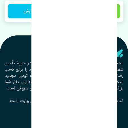
1 تومان
ثبت سفارش
تنشی‌ پارت
مجموعۀ تنشی پارت از سال ١٣٩٣ فعالیت خود را در حوزۀ تأمین
قطعات خودرو آغاز نموده و در این بین تمام تلاش خود را برای کسب
رضایت مشتریان عزیز به‌کار برده است. این مجموعه تیمی مجرب،
متخصص و جوان را در کنار هم گردآورده تا خدمات مطلوب نظر شما
بزرگواران را ارائه نماید. تِنشی واژه‌ای ژاپنی و به معنای سروش است.
تمامی حقوق مادی و معنوی این سایت متعلق به تنشی‌پارت است.
لوکیشن ما