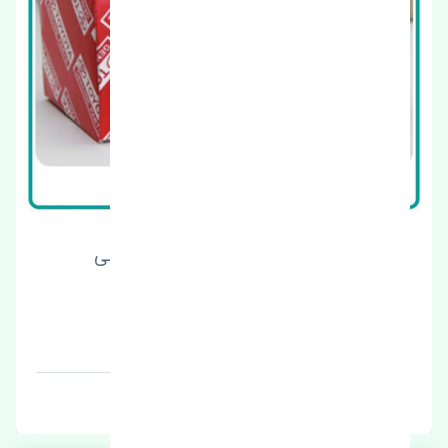
مپ سنسور تویوتا آریون 2012-2013 اصلی
قیمت: 1 تومان
برند: اصلی