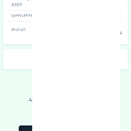
نام قطعه
ASSY
شناسه
1832204663
آخرین تاریخ بروزرسانی
1401/01/1
قیمت
توضیحات محصول
اطلاعات فنی خود را بالا ببرید
مطالعه بیشتر، مشکل کمتر 😁