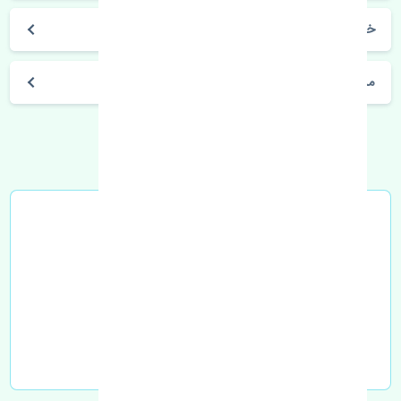
خرید شلگیر عقب چپ بی وای دی F3 اصلی
مشخصات فنی اتومبیل
خرید در محل