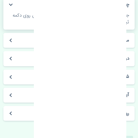
چگونه می‌توانم از قیمت قطعات مطلع شوم؟
جهت اطلاع از موجودی، قیمت به روز و ثبت سفارش روی دکمه
ثبت سفارش کلیک فرمایید.
مراحل ثبت درخواست محصول چگونه است؟
در چه مدت محصول خریداری شده بدستم می‌سد؟
شیوه های حمل و خریداری چگونه است؟
آیا می‌توان محصول خریداری شده را مرجوع کرد؟
روز های کاری مجموعه تنشی‌پارت