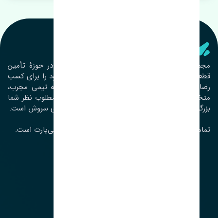
تنشی‌ پارت
مجموعۀ تنشی پارت از سال ١٣٩٣ فعالیت خود را در حوزۀ تأمین
قطعات خودرو آغاز نموده و در این بین تمام تلاش خود را برای کسب
رضایت مشتریان عزیز به‌کار برده است. این مجموعه تیمی مجرب،
متخصص و جوان را در کنار هم گردآورده تا خدمات مطلوب نظر شما
بزرگواران را ارائه نماید. تِنشی واژه‌ای ژاپنی و به معنای سروش است.
تمامی حقوق مادی و معنوی این سایت متعلق به تنشی‌پارت است.
لوکیشن ما