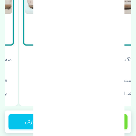
سه شاخ پلوس بی وای دی F3 چین
قیمت: 1 تومان
برند: اصلی
1 تومان
ثبت سفارش