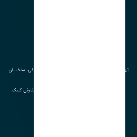
آدرس‌
تهران، چراغ برق، خیابان ملت، روبروی کوچۀ میرشریفی، ساختمان
بیستون
برای اطلاع از موجودی و قیمت به روز روی ثبت سفارش کلیک
فرمایید.
ارسـال فـوری بـه سـراسـر ایـران
ساعت کاری ۹ تا ١٧