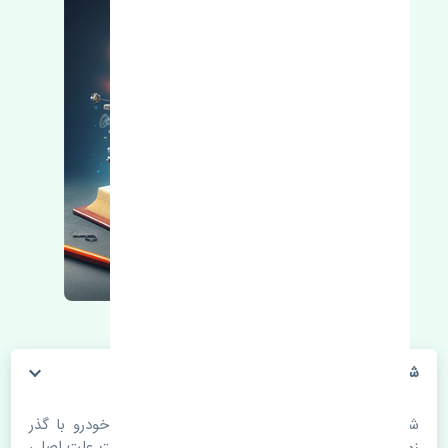
شلگیر عقب چپ بی وای دی F3 اصلی
شلگیر عقب چپ بی وای دی F3 اصلی. قطعات خودرو با گذر
زمان و طی مسافت مستحلک می شوند. اغلب اوقات علت اصلی