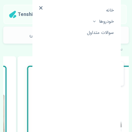
خانه
Tenshipart
خودروها
سوالات متداول
شلگیر عقب چپ بی وای دی F3 اصلی
تنشی‌پارت
خودروهای چینی
بی وای دی
F3