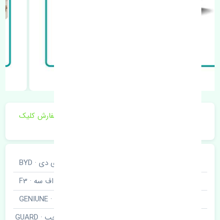
برای اطلاع از موجودی و قیمت به روز روی ثبت سفارش کلیک
فرمایید.
خودروسازی
بی وای دی · BYD
نوع خودرو
اف سه · F3
برند قطعه
اصلی · GENIUNE
شلگیر عقب چپ · GUARD