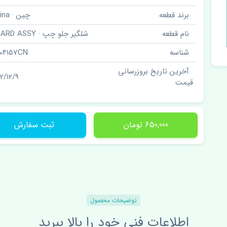
برند قطعه
چین · China
نام قطعه
شلگیر جلو چپ · GUARD ASSY
شناسه
104157CN
آخرین تاریخ بروزرسانی
02/12/9
قیمت
650,000 تومان
ثبت سفارش
توضیحات محصول
اطلاعات فنی خود را بالا ببرید