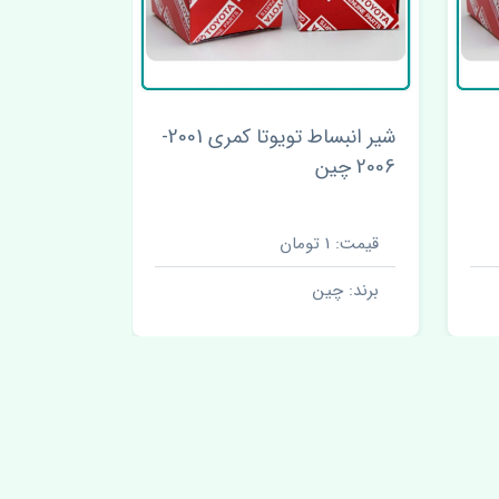
شیر انبساط تویوتا کمری 2001-
2006 چین
2006 چین
قیمت: 1 تومان
قیمت: 250000 تومان
برند: چین
برند: چین