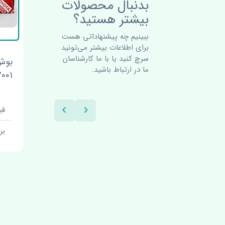
بدنبال محصولات
بیشتر هستید؟
ببینیم چه پیشنهاداتی هست
برای اطلاعات بیشتر می‌تونید
سرچ کنید یا با ما کارشناسان
کمری
پلوس راست تویوتا کمری
بوش 
ما در ارتباط باشید.
2001-2006 اصلی
01-2006 RBI
قیمت: 33000000 تومان
قیمت:
برند: چین
بر