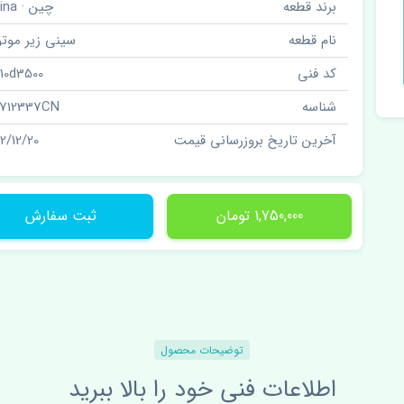
برند قطعه
چین · China
نام قطعه
سینی زیر موتور
کد فنی
110d3500
شناسه
712337CN
آخرین تاریخ بروزرسانی قیمت
02/12/20
1,750,000 تومان
ثبت سفارش
توضیحات محصول
اطلاعات فنی خود را بالا ببرید