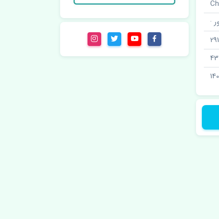
 ·
29
43
14