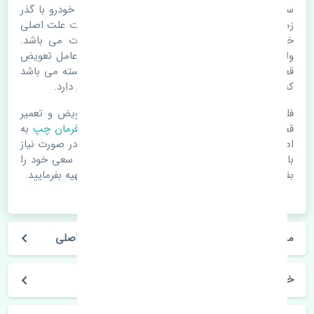
سیبک فرمان چپ چری تیگو 8 پرو اصلی. قطعات خودرو با گذر
زمان و طی مسافت مستحلک می شوند. اغلب اوقات علت اصلی
خرابی لوازم یدکی اتومبیل مستحلک شدن قطعات می باشد.
ولی دلایلی مثل تصادفات و حوادث نیز می تواند عامل تعویض
قطعات یدکی باشد. خودرو مجموعه ای به هم پیوسته می باشد
که هر قطعه روی قطعه یا قطعات دیگر تاثیر مستقیم دارد.
فلذا در صورت خرابی در اسرع زمان نسبت به تعویض و تعمیر
قطعات یدکی اقدام فرمایید. در زمان
خرید سیبک فرمان چپ
به
اصلی بودن و کیفیت قطعات بسیار توجه بفرمایید. در صورت نیاز
با مکانیک و کارشناسان در این زمینه مشورت کنید. سعی خود را
بفرمایید تا قطعات یدکی را از فروشگاه های معتبر تهیه بفرمایید.
مشخصات فنی سیبک فرمان چپ چری تیگو 8 پرو اصلی
خودروسازی چری