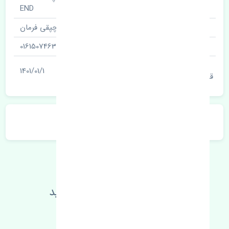
نام قطعه
END
نام‌های دیگر قطعه
چپقی فرمان
شناسه
0161507463
آخرین تاریخ بروزرسانی
1401/01/1
قیمت
توضیحات محصول
اطلاعات فنی خود را بالا ببرید
مطالعه بیشتر، مشکل کمتر 😁