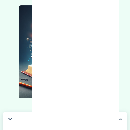
سیبک فرمان چپ چری تیگو 8 پرو اصلی