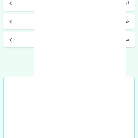
تیگو 8 پرو
خرید سیبک فرمان چپ چری تیگو 8 پرو اصلی
مشخصات فنی اتومبیل
خرید در محل