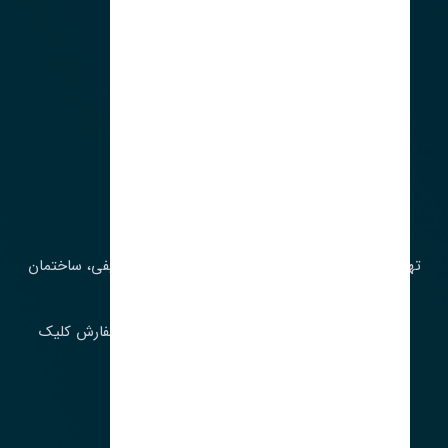
آدرس‌
تهران، چراغ برق، خیابان ملت، روبروی کوچۀ میرشریفی، ساختمان
بیستون
برای اطلاع از موجودی و قیمت به روز روی ثبت سفارش کلیک
فرمایید.
ارسـال فـوری بـه سـراسـر ایـران
ساعت کاری ۹ تا ١٧