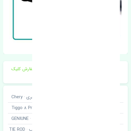
برای اطلاع از موجودی و قیمت به روز روی ثبت سفارش کلیک
فرمایید.
خودروسازی
چری · Chery
نوع خودرو
تیگو هشت پرو · Tiggo 8 Pro
برند قطعه
اصلی · GENIUNE
سیبک فرمان چپ · TIE ROD