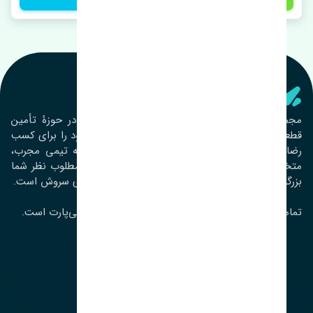
تنشی‌ پارت
مجموعۀ تنشی پارت از سال ١٣٩٣ فعالیت خود را در حوزۀ تأمین
قطعات خودرو آغاز نموده و در این بین تمام تلاش خود را برای کسب
رضایت مشتریان عزیز به‌کار برده است. این مجموعه تیمی مجرب،
متخصص و جوان را در کنار هم گردآورده تا خدمات مطلوب نظر شما
بزرگواران را ارائه نماید. تِنشی واژه‌ای ژاپنی و به معنای سروش است.
تمامی حقوق مادی و معنوی این سایت متعلق به تنشی‌پارت است.
لوکیشن ما