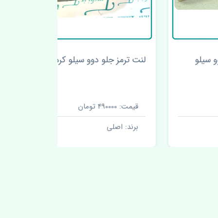
لنت ترمز جلو دوو سیلو کره
مجموعه فن
قیمت: 490000 تومان
قیمت: 2700000 تومان
برند: اصلی
برند: اصل