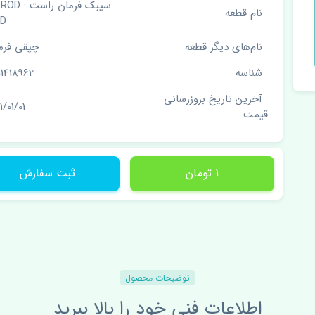
سیبک فرمان راس
نام قطعه
ND
نام‌های دیگر قطعه
چپقی فرم
شناسه
51418963
آخرین تاریخ بروزرسانی
1/01/01
قیمت
1 تومان
ثبت سفارش
توضیحات محصول
اطلاعات فنی خود را بالا ببرید