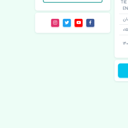
ت · TIE ROD
E
ان
01
140