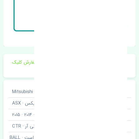
برای اطلاع از موجودی و قیمت به روز روی ثبت سفارش کلیک
فرمایید.
خودروسازی
میتسوبیشی · Mitsubishi
نوع خودرو
آ اس ایکس · ASX
مدل خودرو
2012 · 2013 · 2014 · 2015
برند قطعه
سی تی آر · CTR
سیبک طبق جلو راست · BALL