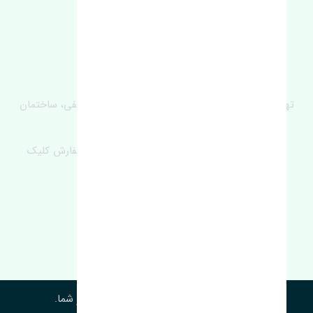
آدرس‌
تهران، چراغ برق، خیابان ملت، روبروی کوچۀ میرشریفی، ساختمان
بیستون
برای اطلاع از موجودی و قیمت به روز روی ثبت سفارش کلیک
فرمایید.
ارسـال فـوری بـه سـراسـر ایـران
ساعت کاری ۹ تا ١٧
©
2026
| ساخته شده با ❤️ برای تجربۀ بهتر شما.