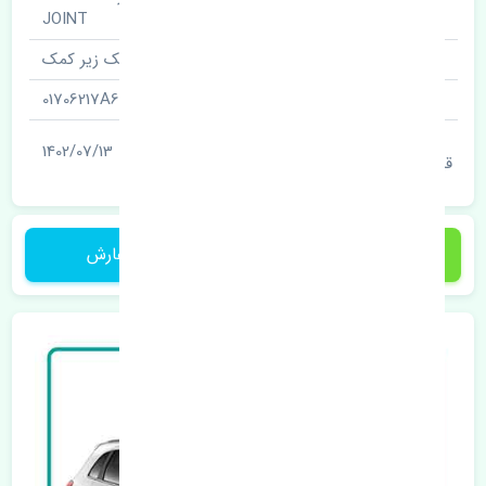
نام قطعه
JOINT
نام‌های دیگر قطعه
سیبک زیر کمک
شناسه
01706217A6
آخرین تاریخ بروزرسانی
1402/07/13
قیمت
1,700,000 تومان
ثبت سفارش