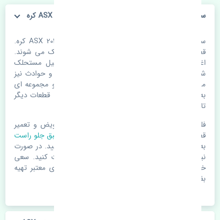
سیبک طبق جلو راست میتسوبیشی ASX 2012-2015 CTR کره
سیبک طبق جلو راست میتسوبیشی ASX 2012-2015 CTR کره.
قطعات خودرو با گذر زمان و طی مسافت مستحلک می شوند.
اغلب اوقات علت اصلی خرابی لوازم یدکی اتومبیل مستحلک
شدن قطعات می باشد. ولی دلایلی مثل تصادفات و حوادث نیز
می تواند عامل تعویض قطعات یدکی باشد. خودرو مجموعه ای
به هم پیوسته می باشد که هر قطعه روی قطعه یا قطعات دیگر
تاثیر مستقیم دارد.
فلذا در صورت خرابی در اسرع زمان نسبت به تعویض و تعمیر
قطعات یدکی اقدام فرمایید. در زمان
خرید سیبک طبق جلو راست
به اصلی بودن و کیفیت قطعات بسیار توجه بفرمایید. در صورت
نیاز با مکانیک و کارشناسان در این زمینه مشورت کنید. سعی
خود را بفرمایید تا قطعات یدکی را از فروشگاه های معتبر تهیه
بفرمایید.