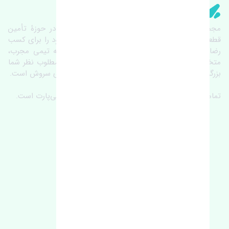
تنشی‌ پارت
مجموعۀ تنشی پارت از سال ١٣٩٣ فعالیت خود را در حوزۀ تأمین
قطعات خودرو آغاز نموده و در این بین تمام تلاش خود را برای کسب
رضایت مشتریان عزیز به‌کار برده است. این مجموعه تیمی مجرب،
متخصص و جوان را در کنار هم گردآورده تا خدمات مطلوب نظر شما
بزرگواران را ارائه نماید. تِنشی واژه‌ای ژاپنی و به معنای سروش است.
تمامی حقوق مادی و معنوی این سایت متعلق به تنشی‌پارت است.
لوکیشن ما