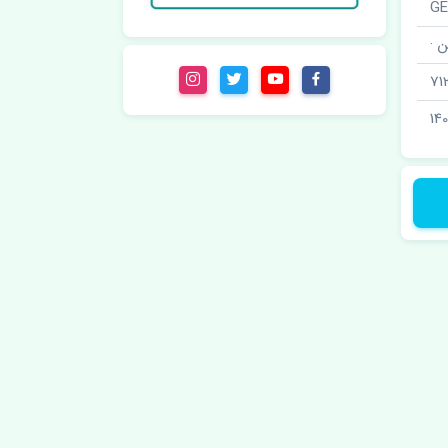
 ·
71
14