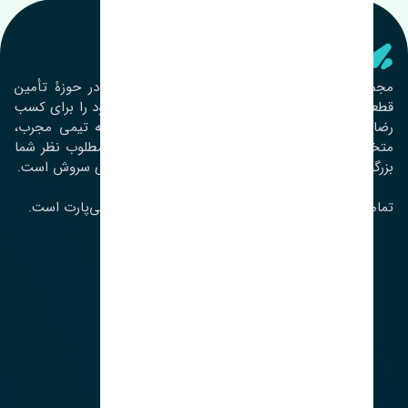
تنشی‌ پارت
مجموعۀ تنشی پارت از سال ١٣٩٣ فعالیت خود را در حوزۀ تأمین
قطعات خودرو آغاز نموده و در این بین تمام تلاش خود را برای کسب
رضایت مشتریان عزیز به‌کار برده است. این مجموعه تیمی مجرب،
متخصص و جوان را در کنار هم گردآورده تا خدمات مطلوب نظر شما
بزرگواران را ارائه نماید. تِنشی واژه‌ای ژاپنی و به معنای سروش است.
تمامی حقوق مادی و معنوی این سایت متعلق به تنشی‌پارت است.
لوکیشن ما