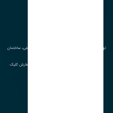
آدرس‌
تهران، چراغ برق، خیابان ملت، روبروی کوچۀ میرشریفی، ساختمان
بیستون
برای اطلاع از موجودی و قیمت به روز روی ثبت سفارش کلیک
فرمایید.
ارسـال فـوری بـه سـراسـر ایـران
ساعت کاری ۹ تا ١٧