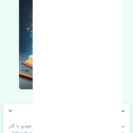
سوزن انژکتور جک کی ام سی جی 7 چین
سوزن انژکتور جک کی ام سی جی 7 چین. قطعات خودرو با گذر
زمان و طی مسافت مستحلک می شوند. اغلب اوقات علت اصلی