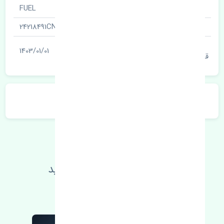
نام قطعه
FUEL
شناسه
24218491CN
آخرین تاریخ بروزرسانی
1403/01/01
قیمت
توضیحات محصول
اطلاعات فنی خود را بالا ببرید
مطالعه بیشتر، مشکل کمتر 😁