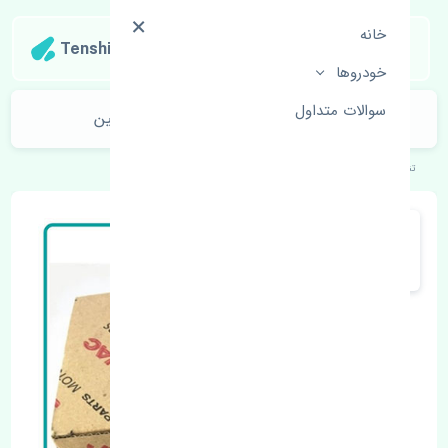
خانه
Tenshipart
خودروها
سوالات متداول
سوزن انژکتور جک کی ام سی جی 7 چین
تنشی‌پارت
خودروهای چینی
جک
کی ام سی جی 7