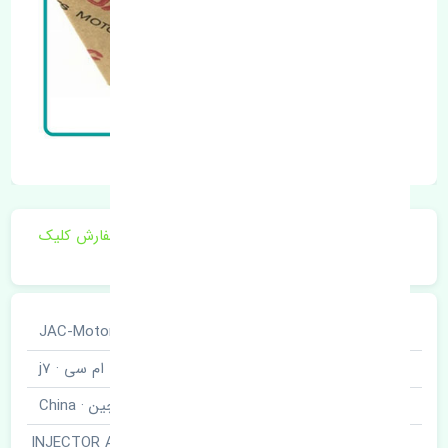
برای اطلاع از موجودی و قیمت به روز روی ثبت سفارش کلیک
فرمایید.
خودروسازی
جک · JAC-Motors
نوع خودرو
کی ام سی · j7
برند قطعه
چین · China
سوزن انژکتور · INJECTOR ASSY-