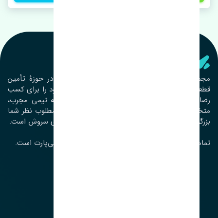
تنشی‌ پارت
مجموعۀ تنشی پارت از سال ١٣٩٣ فعالیت خود را در حوزۀ تأمین
قطعات خودرو آغاز نموده و در این بین تمام تلاش خود را برای کسب
رضایت مشتریان عزیز به‌کار برده است. این مجموعه تیمی مجرب،
متخصص و جوان را در کنار هم گردآورده تا خدمات مطلوب نظر شما
بزرگواران را ارائه نماید. تِنشی واژه‌ای ژاپنی و به معنای سروش است.
تمامی حقوق مادی و معنوی این سایت متعلق به تنشی‌پارت است.
لوکیشن ما