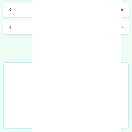
خرید سوزن انژکتور جک کی ام سی جی 7 چین
مشخصات فنی اتومبیل
خرید در محل