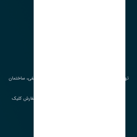
آدرس‌
تهران، چراغ برق، خیابان ملت، روبروی کوچۀ میرشریفی، ساختمان
بیستون
برای اطلاع از موجودی و قیمت به روز روی ثبت سفارش کلیک
فرمایید.
ارسـال فـوری بـه سـراسـر ایـران
ساعت کاری ۹ تا ١٧