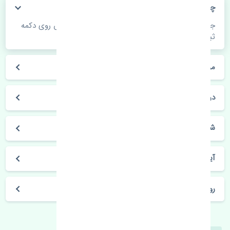
چگونه می‌توانم از قیمت قطعات مطلع شوم؟
جهت اطلاع از موجودی، قیمت به روز و ثبت سفارش روی دکمه
ثبت سفارش کلیک فرمایید.
مراحل ثبت درخواست محصول چگونه است؟
در چه مدت محصول خریداری شده بدستم می‌سد؟
شیوه های حمل و خریداری چگونه است؟
آیا می‌توان محصول خریداری شده را مرجوع کرد؟
روز های کاری مجموعه تنشی‌پارت