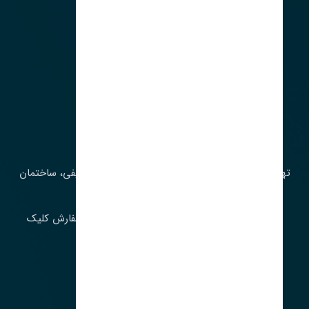
آدرس‌
تهران، چراغ برق، خیابان ملت، روبروی کوچۀ میرشریفی، ساختمان
بیستون
برای اطلاع از موجودی و قیمت به روز روی ثبت سفارش کلیک
فرمایید.
ارسـال فـوری بـه سـراسـر ایـران
ساعت کاری ۹ تا ١٧