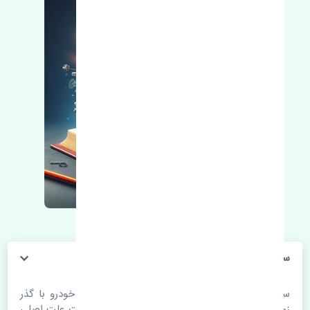
سنسور ABS جلو چپ رنو فلوئنس اصلی
سنسور ABS جلو چپ رنو فلوئنس اصلی. قطعات خودرو با گذر
زمان و طی مسافت مستحلک می شوند. اغلب اوقات علت اصلی