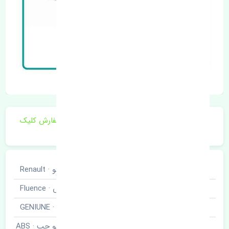
برای اطلاع از موجودی و قیمت به روز روی ثبت سفارش کلیک
فرمایید.
خودروسازی
رنو · Renault
نوع خودرو
فلوئنس · Fluence
برند قطعه
اصلی · GENIUNE
سنسور ABS جلو چپ · ABS