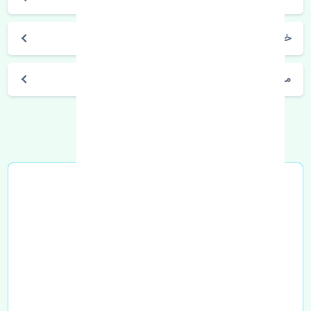
خرید سنسور ABS جلو چپ رنو فلوئنس اصلی
مشخصات فنی اتومبیل
خرید در محل