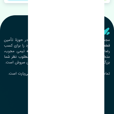
تنشی‌ پارت
مجموعۀ تنشی پارت از سال ١٣٩٣ فعالیت خود را در حوزۀ تأمین
قطعات خودرو آغاز نموده و در این بین تمام تلاش خود را برای کسب
رضایت مشتریان عزیز به‌کار برده است. این مجموعه تیمی مجرب،
متخصص و جوان را در کنار هم گردآورده تا خدمات مطلوب نظر شما
بزرگواران را ارائه نماید. تِنشی واژه‌ای ژاپنی و به معنای سروش است.
تمامی حقوق مادی و معنوی این سایت متعلق به تنشی‌پارت است.
لوکیشن ما