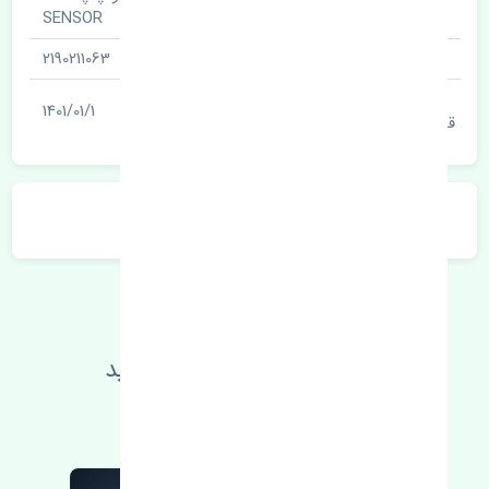
نام قطعه
SENSOR
شناسه
2190211063
آخرین تاریخ بروزرسانی
1401/01/1
قیمت
توضیحات محصول
اطلاعات فنی خود را بالا ببرید
مطالعه بیشتر، مشکل کمتر 😁