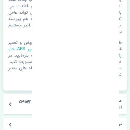
اصلی خرابی لوازم یدکی اتومبیل مستحلک شدن قطعات می
باشد. ولی دلایلی مثل تصادفات و حوادث نیز می تواند عامل
تعویض قطعات یدکی باشد. خودرو مجموعه ای به هم پیوسته
می باشد که هر قطعه روی قطعه یا قطعات دیگر تاثیر مستقیم
دارد.
فلذا در صورت خرابی در اسرع زمان نسبت به تعویض و تعمیر
قطعات یدکی اقدام فرمایید. در زمان
خرید سنسور ABS جلو
راست
به اصلی بودن و کیفیت قطعات بسیار توجه بفرمایید. در
صورت نیاز با مکانیک و کارشناسان در این زمینه مشورت کنید.
سعی خود را بفرمایید تا قطعات یدکی را از فروشگاه های معتبر
تهیه بفرمایید.
مشخصات فنی سنسور ABS جلو راست سانگ یانگ چیرمن
اصلی
خودروسازی سانگ یانگ