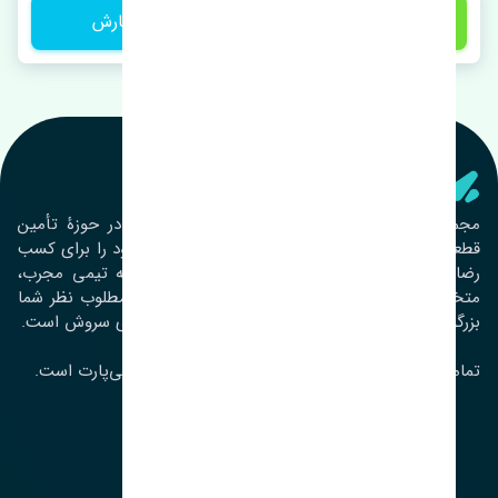
1 تومان
ثبت سفارش
تنشی‌ پارت
مجموعۀ تنشی پارت از سال ١٣٩٣ فعالیت خود را در حوزۀ تأمین
قطعات خودرو آغاز نموده و در این بین تمام تلاش خود را برای کسب
رضایت مشتریان عزیز به‌کار برده است. این مجموعه تیمی مجرب،
متخصص و جوان را در کنار هم گردآورده تا خدمات مطلوب نظر شما
بزرگواران را ارائه نماید. تِنشی واژه‌ای ژاپنی و به معنای سروش است.
تمامی حقوق مادی و معنوی این سایت متعلق به تنشی‌پارت است.
لوکیشن ما