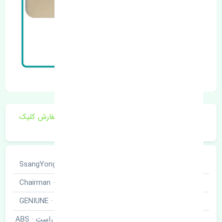
برای اطلاع از موجودی و قیمت به روز روی ثبت سفارش کلیک
فرمایید.
خودروسازی
سانگ یانگ · SsangYong-Motor
نوع خودرو
چیرمن · Chairman
برند قطعه
اصلی · GENIUNE
سنسور ABS جلو راست · ABS