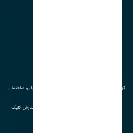
آدرس‌
تهران، چراغ برق، خیابان ملت، روبروی کوچۀ میرشریفی، ساختمان
بیستون
برای اطلاع از موجودی و قیمت به روز روی ثبت سفارش کلیک
فرمایید.
ارسـال فـوری بـه سـراسـر ایـران