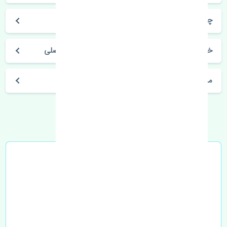
چیرمن
خرید سنسور ABS جلو راست سانگ یانگ چیرمن اصلی
مشخصات فنی اتومبیل