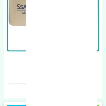
درب جلو چپ سانگ یانگ چیرمن اصلی
قیمت: 1 تومان
برند: اصلی