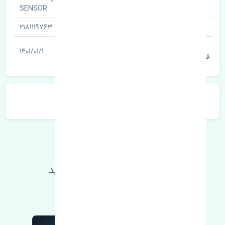
نام قطعه
SENSOR
شناسه
2181119763
آخرین تاریخ بروزرسانی
1401/01/1
قیمت
توضیحات محصول
اطلاعات فنی خود را بالا ببرید
مطالعه بیشتر، مشکل کمتر 😁