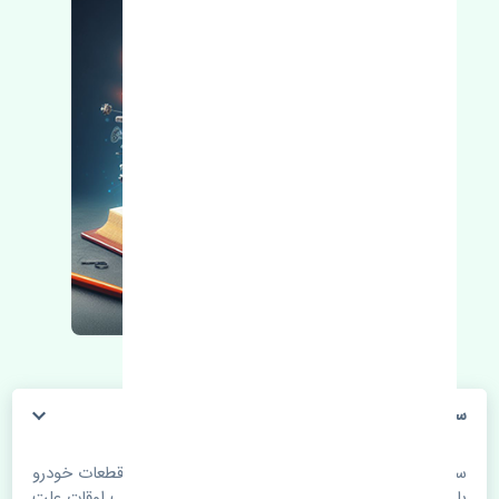
سنسور ABS جلو راست سانگ یانگ چیرمن اصلی
سنسور ABS جلو راست سانگ یانگ چیرمن اصلی. قطعات خودرو
با گذر زمان و طی مسافت مستحلک می شوند. اغلب اوقات علت