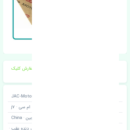
برای اطلاع از موجودی و قیمت به روز روی ثبت سفارش کلیک
فرمایید.
خودروسازی
جک · JAC-Motors
نوع خودرو
کی ام سی · j7
برند قطعه
چین · China
سنسور هشدار دنده عقب ·