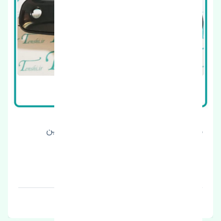
رینگ پیستون استاندارد ژانگ ژینگ کاپرا چین
قیمت: 1050000 تومان
برند: چین