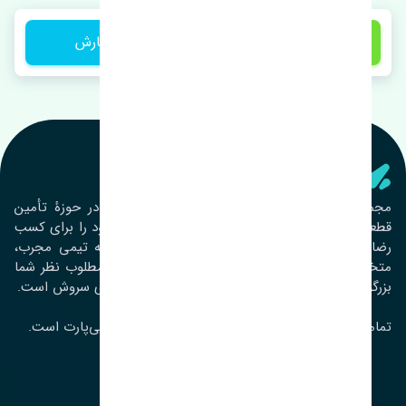
1 تومان
ثبت سفارش
تنشی‌ پارت
مجموعۀ تنشی پارت از سال ١٣٩٣ فعالیت خود را در حوزۀ تأمین
قطعات خودرو آغاز نموده و در این بین تمام تلاش خود را برای کسب
رضایت مشتریان عزیز به‌کار برده است. این مجموعه تیمی مجرب،
متخصص و جوان را در کنار هم گردآورده تا خدمات مطلوب نظر شما
بزرگواران را ارائه نماید. تِنشی واژه‌ای ژاپنی و به معنای سروش است.
تمامی حقوق مادی و معنوی این سایت متعلق به تنشی‌پارت است.
لوکیشن ما