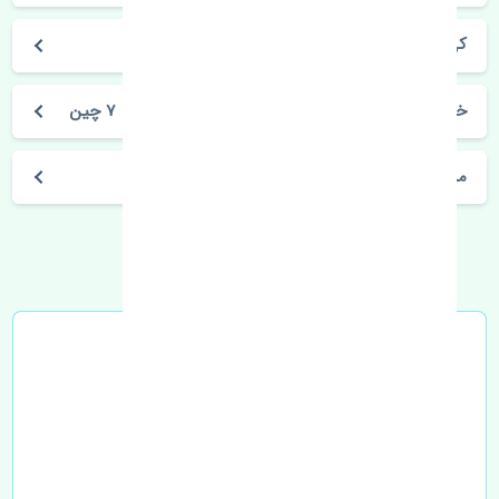
کی ام سی جی 7
خرید سنسور هشدار دنده عقب جک کی ام سی جی 7 چین
مشخصات فنی اتومبیل