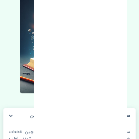
سنسور هشدار دنده عقب جک کی ام سی جی 7 چین
سنسور هشدار دنده عقب جک کی ام سی جی 7 چین. قطعات
خودرو با گذر زمان و طی مسافت مستحلک می شوند. اغلب