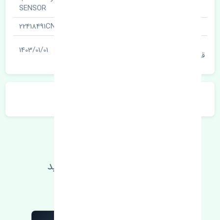
نام قطعه
SENSOR
شناسه
22418491CN
آخرین تاریخ بروزرسانی
1403/01/01
قیمت
توضیحات محصول
اطلاعات فنی خود را بالا ببرید
مطالعه بیشتر، مشکل کمتر 😁