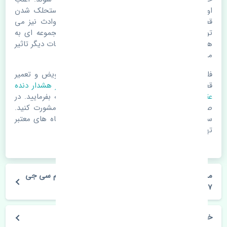
اوقات علت اصلی خرابی لوازم یدکی اتومبیل مستحلک شدن
قطعات می باشد. ولی دلایلی مثل تصادفات و حوادث نیز می
تواند عامل تعویض قطعات یدکی باشد. خودرو مجموعه ای به
هم پیوسته می باشد که هر قطعه روی قطعه یا قطعات دیگر تاثیر
مستقیم دارد.
فلذا در صورت خرابی در اسرع زمان نسبت به تعویض و تعمیر
قطعات یدکی اقدام فرمایید. در زمان
خرید سنسور هشدار دنده
عقب
به اصلی بودن و کیفیت قطعات بسیار توجه بفرمایید. در
صورت نیاز با مکانیک و کارشناسان در این زمینه مشورت کنید.
سعی خود را بفرمایید تا قطعات یدکی را از فروشگاه های معتبر
تهیه بفرمایید.
مشخصات فنی سنسور هشدار دنده عقب جک کی ام سی جی
7 چین
خودروسازی جک