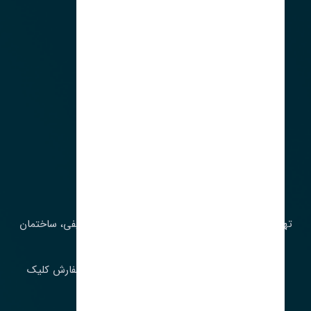
آدرس‌
تهران، چراغ برق، خیابان ملت، روبروی کوچۀ میرشریفی، ساختمان
بیستون
برای اطلاع از موجودی و قیمت به روز روی ثبت سفارش کلیک
فرمایید.