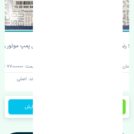
اویل پمپ موتور رنو تالیسمان اصلی
قیمت: 77000000 تومان
برند: اصلی
1,800,000 تومان
ثبت سفارش