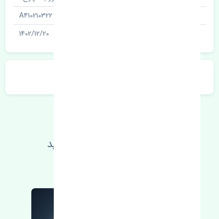
شناسه
A410210322
آخرین تاریخ بروزرسانی قیمت
1402/12/20
توضیحات محصول
اطلاعات فنی خود را بالا ببرید
مطالعه بیشتر، مشکل کمتر 😁