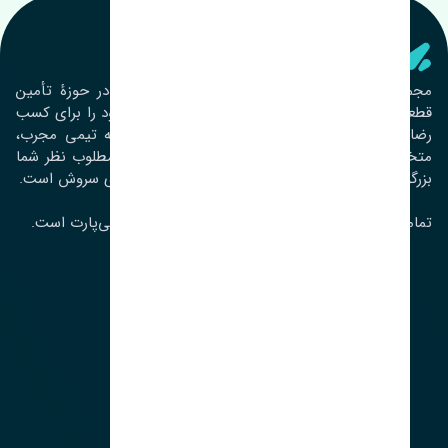
تنشی‌ پارت
مجموعۀ تنشی پارت از سال ١٣٩٣ فعالیت خود را در حوزۀ تأمین
قطعات خودرو آغاز نموده و در این بین تمام تلاش خود را برای کسب
رضایت مشتریان عزیز به‌کار برده است. این مجموعه تیمی مجرب،
متخصص و جوان را در کنار هم گردآورده تا خدمات مطلوب نظر شما
بزرگواران را ارائه نماید. تِنشی واژه‌ای ژاپنی و به معنای سروش است.
تمامی حقوق مادی و معنوی این سایت متعلق به تنشی‌پارت است.
لوکیشن ما