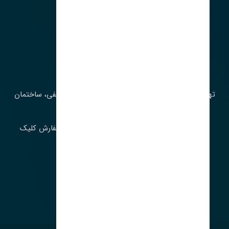
آدرس‌
تهران، چراغ برق، خیابان ملت، روبروی کوچۀ میرشریفی، ساختمان
بیستون
برای اطلاع از موجودی و قیمت به روز روی ثبت سفارش کلیک
فرمایید.
ارسـال فـوری بـه سـراسـر ایـران
ساعت کاری ۹ تا ١٧