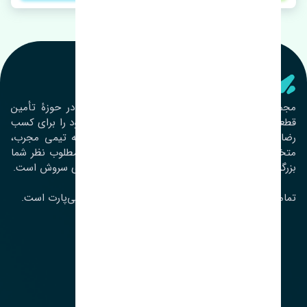
تنشی‌ پارت
مجموعۀ تنشی پارت از سال ١٣٩٣ فعالیت خود را در حوزۀ تأمین
قطعات خودرو آغاز نموده و در این بین تمام تلاش خود را برای کسب
رضایت مشتریان عزیز به‌کار برده است. این مجموعه تیمی مجرب،
متخصص و جوان را در کنار هم گردآورده تا خدمات مطلوب نظر شما
بزرگواران را ارائه نماید. تِنشی واژه‌ای ژاپنی و به معنای سروش است.
تمامی حقوق مادی و معنوی این سایت متعلق به تنشی‌پارت است.
لوکیشن ما