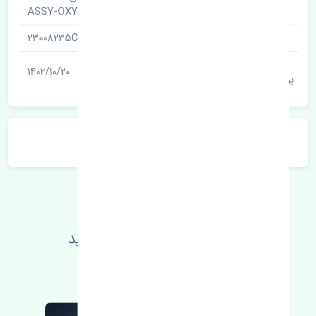
نام قطعه
ASSY-OXYGEN
شناسه
23008235CN
آخرین تاریخ
1402/10/20
بروزرسانی قیمت
توضیحات محصول
اطلاعات فنی خود را بالا ببرید
مطالعه بیشتر، مشکل کمتر 😁