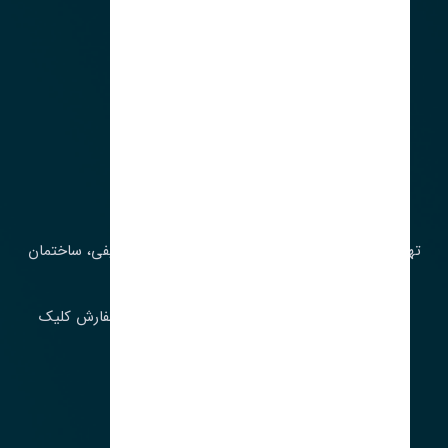
آدرس‌
تهران، چراغ برق، خیابان ملت، روبروی کوچۀ میرشریفی، ساختمان
بیستون
برای اطلاع از موجودی و قیمت به روز روی ثبت سفارش کلیک
فرمایید.
ارسـال فـوری بـه سـراسـر ایـران
ساعت کاری ۹ تا ١٧