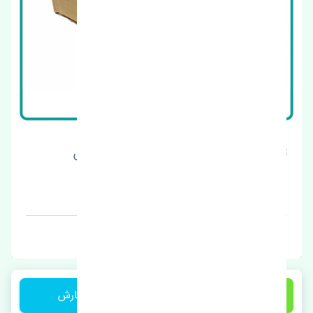
تیغه برف پاک کن جلو چپ نیسان تیانا چین
قیمت: 600000 تومان
برند: چین
2,750,000 تومان
ثبت سفارش