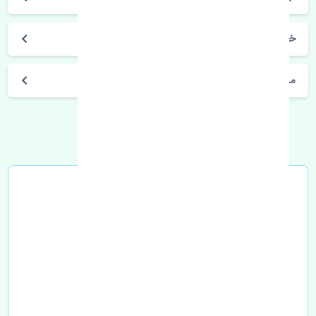
خرید سنسور اکسیژن پایین نیسان تیانا چین
مشخصات فنی اتومبیل
خرید در محل