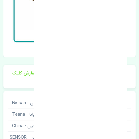
برای اطلاع از موجودی و قیمت به روز روی ثبت سفارش کلیک
فرمایید.
خودروسازی
نیسان · Nissan
نوع خودرو
تیانا · Teana
برند قطعه
چین · China
سنسور اکسیژن پایین · SENSOR