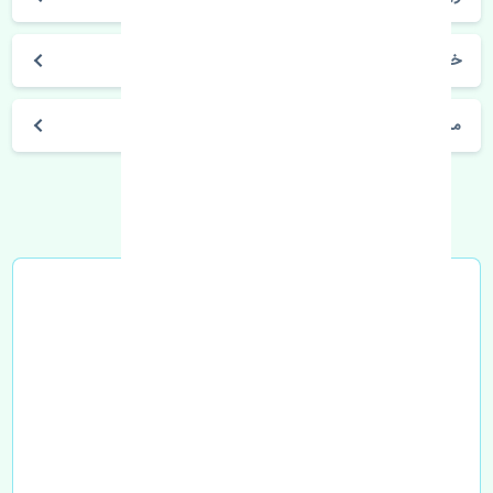
خرید سنسور اکسیژن بالا سوزوکی ویتارا 2000 اصلی
مشخصات فنی اتومبیل
خرید در محل