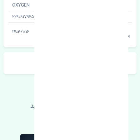
نام قطعه
OXYGEN
شناسه
2290917925
آخرین تاریخ
1403/1/16
بروزرسانی قیمت
توضیحات محصول
اطلاعات فنی خود را بالا ببرید
مطالعه بیشتر، مشکل کمتر 😁