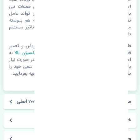
اصلی خرابی لوازم یدکی اتومبیل مستحلک شدن قطعات می
باشد. ولی دلایلی مثل تصادفات و حوادث نیز می تواند عامل
تعویض قطعات یدکی باشد. خودرو مجموعه ای به هم پیوسته
می باشد که هر قطعه روی قطعه یا قطعات دیگر تاثیر مستقیم
دارد.
فلذا در صورت خرابی در اسرع زمان نسبت به تعویض و تعمیر
قطعات یدکی اقدام فرمایید. در زمان
خرید سنسور اکسیژن بالا
به
اصلی بودن و کیفیت قطعات بسیار توجه بفرمایید. در صورت نیاز
با مکانیک و کارشناسان در این زمینه مشورت کنید. سعی خود را
بفرمایید تا قطعات یدکی را از فروشگاه های معتبر تهیه بفرمایید.
مشخصات فنی سنسور اکسیژن بالا سوزوکی ویتارا 2000 اصلی
خودروسازی سوزوکی
ویتارا 2000