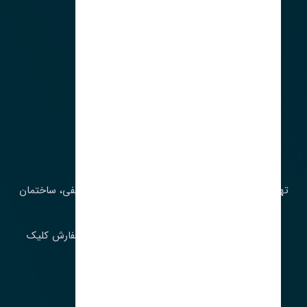
آدرس‌
تهران، چراغ برق، خیابان ملت، روبروی کوچۀ میرشریفی، ساختمان
بیستون
برای اطلاع از موجودی و قیمت به روز روی ثبت سفارش کلیک
فرمایید.
ارسـال فـوری بـه سـراسـر ایـران