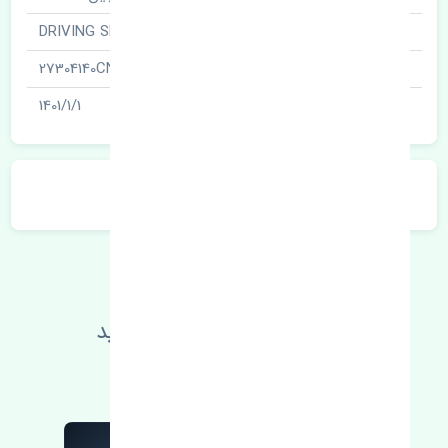
نام قطعه
سرپلوس · DRIVING SHAFT
شناسه
27304140CN
آخرین تاریخ بروزرسانی قیمت
1401/1/1
توضیحات محصول
اطلاعات فنی خود را بالا ببرید
مطالعه بیشتر، مشکل کمتر 😁