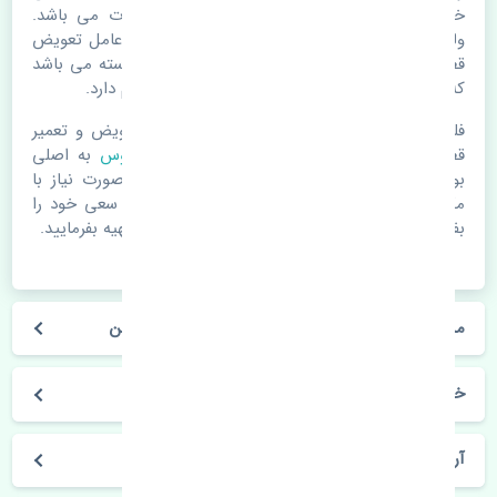
خرابی لوازم یدکی اتومبیل مستحلک شدن قطعات می باشد.
ولی دلایلی مثل تصادفات و حوادث نیز می تواند عامل تعویض
قطعات یدکی باشد. خودرو مجموعه ای به هم پیوسته می باشد
که هر قطعه روی قطعه یا قطعات دیگر تاثیر مستقیم دارد.
فلذا در صورت خرابی در اسرع زمان نسبت به تعویض و تعمیر
قطعات یدکی اقدام فرمایید. در زمان
خرید سرپلوس
به اصلی
بودن و کیفیت قطعات بسیار توجه بفرمایید. در صورت نیاز با
مکانیک و کارشناسان در این زمینه مشورت کنید. سعی خود را
بفرمایید تا قطعات یدکی را از فروشگاه های معتبر تهیه بفرمایید.
مشخصات فنی سرپلوس تویوتا آریون 2012-2013 چین
خودروسازی تویوتا
آریون 2012-2013