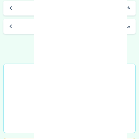
خرید سرپلوس تویوتا آریون 2012-2013 چین
مشخصات فنی اتومبیل
خرید در محل