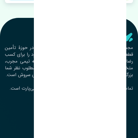
تنشی‌ پارت
مجموعۀ تنشی پارت از سال ١٣٩٣ فعالیت خود را در حوزۀ تأمین
قطعات خودرو آغاز نموده و در این بین تمام تلاش خود را برای کسب
رضایت مشتریان عزیز به‌کار برده است. این مجموعه تیمی مجرب،
متخصص و جوان را در کنار هم گردآورده تا خدمات مطلوب نظر شما
بزرگواران را ارائه نماید. تِنشی واژه‌ای ژاپنی و به معنای سروش است.
تمامی حقوق مادی و معنوی این سایت متعلق به تنشی‌پارت است.
لوکیشن ما