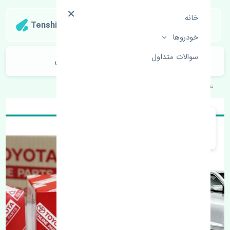
خانه
Tenshipart
خودروها
سوالات متداول
سرپلوس تویوتا آریون 2012-2013 چین
تنشی‌پارت
خودروهای ژاپنی
تویوتا
آریون 2012-2013