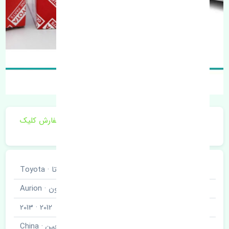
برای اطلاع از موجودی و قیمت به روز روی ثبت سفارش کلیک
فرمایید.
خودروسازی
تویوتا · Toyota
نوع خودرو
آریون · Aurion
مدل خودرو
2012 · 2013
برند قطعه
چین · China