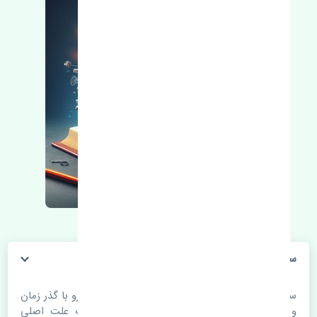
سرپلوس تویوتا آریون 2012-2013 چین
سرپلوس تویوتا آریون 2012-2013 چین. قطعات خودرو با گذر زمان
و طی مسافت مستحلک می شوند. اغلب اوقات علت اصلی