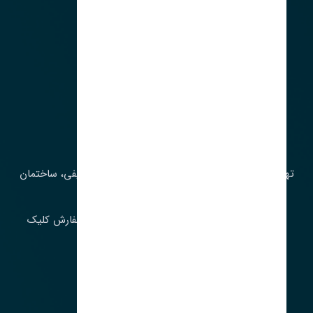
آدرس‌
تهران، چراغ برق، خیابان ملت، روبروی کوچۀ میرشریفی، ساختمان
بیستون
برای اطلاع از موجودی و قیمت به روز روی ثبت سفارش کلیک
فرمایید.
ارسـال فـوری بـه سـراسـر ایـران
ساعت کاری ۹ تا ١٧