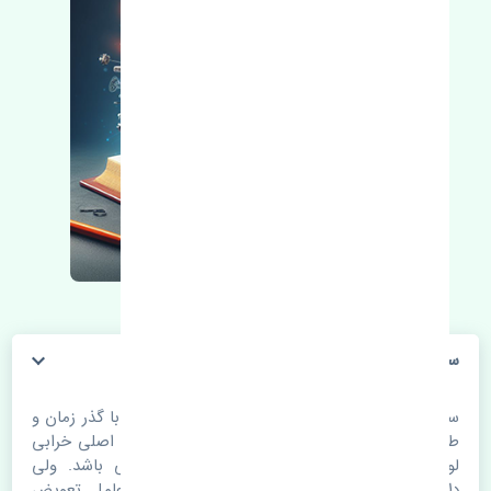
سرسیلندر ژانگ ژینگ لندمارک چین
سرسیلندر ژانگ ژینگ لندمارک چین. قطعات خودرو با گذر زمان و
طی مسافت مستحلک می شوند. اغلب اوقات علت اصلی خرابی
لوازم یدکی اتومبیل مستحلک شدن قطعات می باشد. ولی
دلایلی مثل تصادفات و حوادث نیز می تواند عامل تعویض