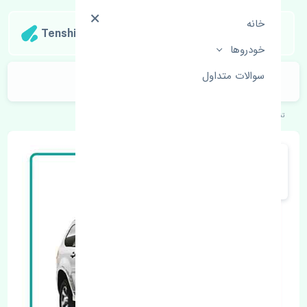
خانه
Tenshipart
خودروها
سوالات متداول
سرسیلندر ژانگ ژینگ لندمارک چین
تنشی‌پارت
خودروهای چینی
ژانگ ژینگ
لندمارک