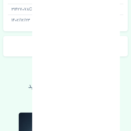
شناسه
31427078CN
آخرین تاریخ بروزرسانی قیمت
1402/12/23
توضیحات محصول
اطلاعات فنی خود را بالا ببرید
مطالعه بیشتر، مشکل کمتر 😁