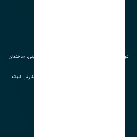
آدرس‌
تهران، چراغ برق، خیابان ملت، روبروی کوچۀ میرشریفی، ساختمان
بیستون
برای اطلاع از موجودی و قیمت به روز روی ثبت سفارش کلیک
فرمایید.
ارسـال فـوری بـه سـراسـر ایـران
ساعت کاری ۹ تا ١٧