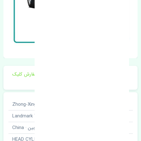
برای اطلاع از موجودی و قیمت به روز روی ثبت سفارش کلیک
فرمایید.
خودروسازی
ژانگ ژینگ · Zhong-Xing
نوع خودرو
لندمارک · Landmark V7
برند قطعه
چین · China
نام قطعه
سرسیلندر · HEAD CYLINDER