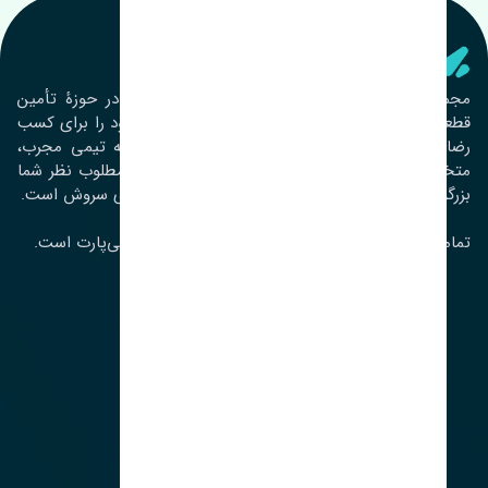
تنشی‌ پارت
مجموعۀ تنشی پارت از سال ١٣٩٣ فعالیت خود را در حوزۀ تأمین
قطعات خودرو آغاز نموده و در این بین تمام تلاش خود را برای کسب
رضایت مشتریان عزیز به‌کار برده است. این مجموعه تیمی مجرب،
متخصص و جوان را در کنار هم گردآورده تا خدمات مطلوب نظر شما
بزرگواران را ارائه نماید. تِنشی واژه‌ای ژاپنی و به معنای سروش است.
تمامی حقوق مادی و معنوی این سایت متعلق به تنشی‌پارت است.
لوکیشن ما