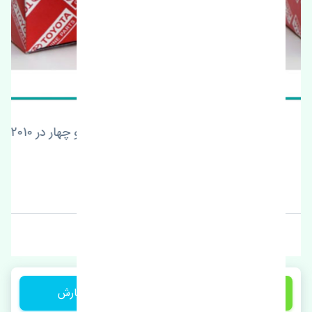
چشمی شیشه شور جلو تویوتا پرادو چهار در 2010-2013
اصلی
قیمت: 1 تومان
برند: چین
2,700,000 تومان
ثبت سفارش