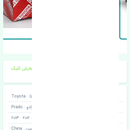
برای اطلاع از موجودی و قیمت به روز روی ثبت سفارش کلیک
فرمایید.
خودروسازی
تویوتا · Toyota
نوع خودرو
پرادو · Prado
مدل خودرو
2010 · 2011 · 2012 · 2013
برند قطعه
چین · China