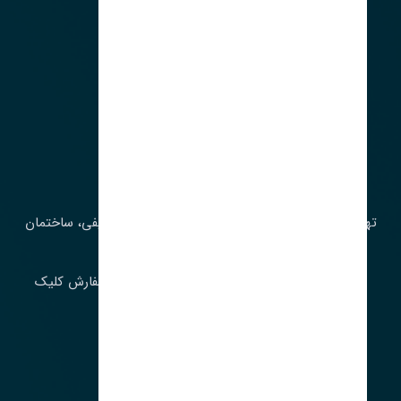
آدرس‌
تهران، چراغ برق، خیابان ملت، روبروی کوچۀ میرشریفی، ساختمان
بیستون
برای اطلاع از موجودی و قیمت به روز روی ثبت سفارش کلیک
فرمایید.
ارسـال فـوری بـه سـراسـر ایـران
ساعت کاری ۹ تا ١٧