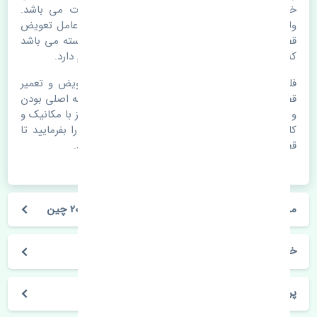
خرابی لوازم یدکی اتومبیل مستحلک شدن قطعات می باشد.
ولی دلایلی مثل تصادفات و حوادث نیز می تواند عامل تعویض
قطعات یدکی باشد. خودرو مجموعه ای به هم پیوسته می باشد
که هر قطعه روی قطعه یا قطعات دیگر تاثیر مستقیم دارد.
فلذا در صورت خرابی در اسرع زمان نسبت به تعویض و تعمیر
قطعات یدکی اقدام فرمایید. در زمان
خرید سردنده
به اصلی بودن
و کیفیت قطعات بسیار توجه بفرمایید. در صورت نیاز با مکانیک و
کارشناسان در این زمینه مشورت کنید. سعی خود را بفرمایید تا
قطعات یدکی را از فروشگاه های معتبر تهیه بفرمایید.
مشخصات فنی سردنده تویوتا پرادو چهار در 2010-2013 چین
خودروسازی تویوتا
پرادو چهار در 2010-2013