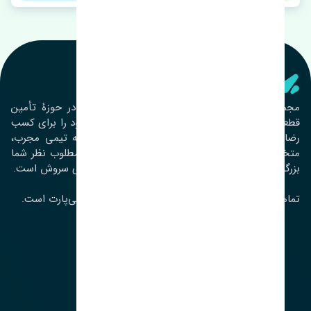
تنشی‌ پارت
مجموعۀ تنشی پارت از سال ١٣٩٣ فعالیت خود را در حوزۀ تأمین
قطعات خودرو آغاز نموده و در این بین تمام تلاش خود را برای کسب
رضایت مشتریان عزیز به‌کار برده است. این مجموعه تیمی مجرب،
متخصص و جوان را در کنار هم گردآورده تا خدمات مطلوب نظر شما
بزرگواران را ارائه نماید. تِنشی واژه‌ای ژاپنی و به معنای سروش است.
تمامی حقوق مادی و معنوی این سایت متعلق به تنشی‌پارت است.
لوکیشن ما