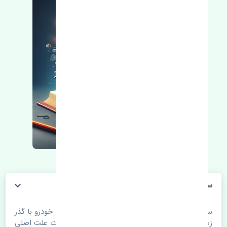
سردنده تویوتا پرادو چهار در 2010-2013 چین
سردنده تویوتا پرادو چهار در 2010-2013 چین. قطعات خودرو با گذر
زمان و طی مسافت مستحلک می شوند. اغلب اوقات علت اصلی