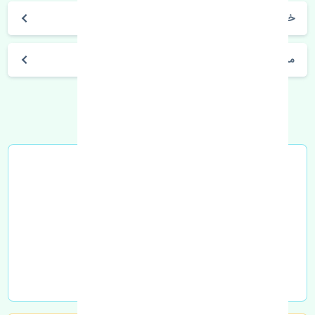
خرید سردنده تویوتا پرادو چهار در 2010-2013 چین
مشخصات فنی اتومبیل
خرید در محل