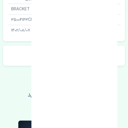
نام قطعه
سردنده · BRACKET
شناسه
35004143CN
آخرین تاریخ بروزرسانی قیمت
1402/08/07
توضیحات محصول
اطلاعات فنی خود را بالا ببرید
مطالعه بیشتر، مشکل کمتر 😁