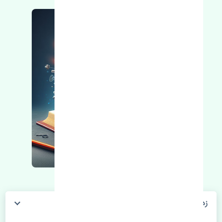
زه درب جلو چپ تویوتا کمری 2001-2006 چین