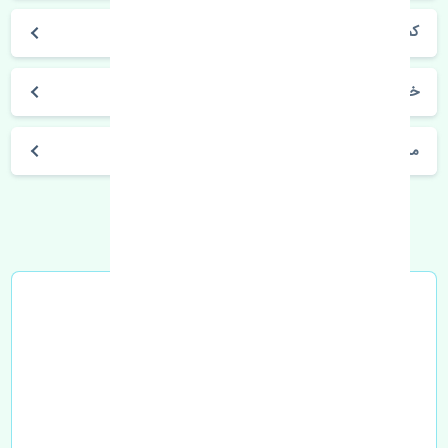
کمری 2001-2006
خرید زه درب جلو چپ تویوتا کمری 2001-2006 چین
مشخصات فنی اتومبیل