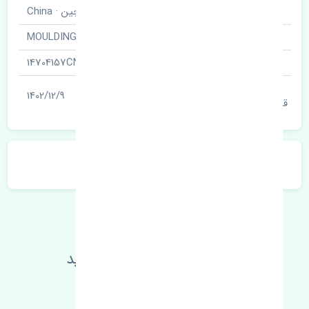
برند قطعه
چین · China
نام قطعه
زه درب جلو چپ · MOULDING
شناسه
14704157CN
آخرین تاریخ بروزرسانی
1402/12/9
قیمت
توضیحات محصول
اطلاعات فنی خود را بالا ببرید
مطالعه بیشتر، مشکل کمتر 😁