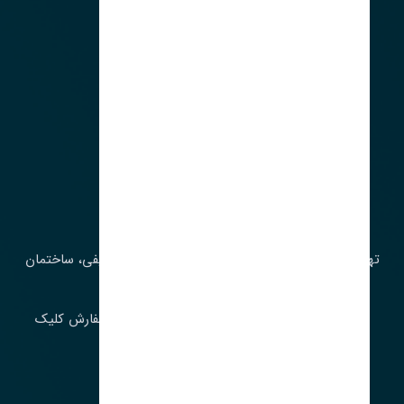
آدرس‌
تهران، چراغ برق، خیابان ملت، روبروی کوچۀ میرشریفی، ساختمان
بیستون
برای اطلاع از موجودی و قیمت به روز روی ثبت سفارش کلیک
فرمایید.
ارسـال فـوری بـه سـراسـر ایـران