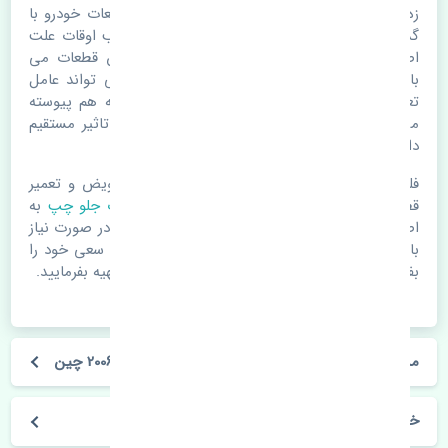
زه درب جلو چپ تویوتا کمری 2001-2006 چین. قطعات خودرو با
گذر زمان و طی مسافت مستحلک می شوند. اغلب اوقات علت
اصلی خرابی لوازم یدکی اتومبیل مستحلک شدن قطعات می
باشد. ولی دلایلی مثل تصادفات و حوادث نیز می تواند عامل
تعویض قطعات یدکی باشد. خودرو مجموعه ای به هم پیوسته
می باشد که هر قطعه روی قطعه یا قطعات دیگر تاثیر مستقیم
دارد.
فلذا در صورت خرابی در اسرع زمان نسبت به تعویض و تعمیر
قطعات یدکی اقدام فرمایید. در زمان
خرید زه درب جلو چپ
به
اصلی بودن و کیفیت قطعات بسیار توجه بفرمایید. در صورت نیاز
با مکانیک و کارشناسان در این زمینه مشورت کنید. سعی خود را
بفرمایید تا قطعات یدکی را از فروشگاه های معتبر تهیه بفرمایید.
مشخصات فنی زه درب جلو چپ تویوتا کمری 2001-2006 چین
خودروسازی تویوتا