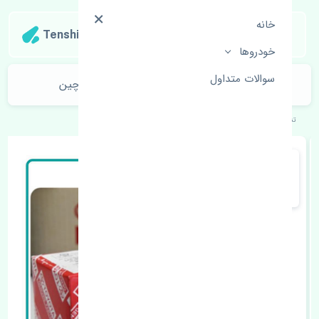
خانه
Tenshipart
خودروها
سوالات متداول
زه درب جلو چپ تویوتا کمری 2001-2006 چین
تنشی‌پارت
خودروهای ژاپنی
تویوتا
کمری 2001-2006