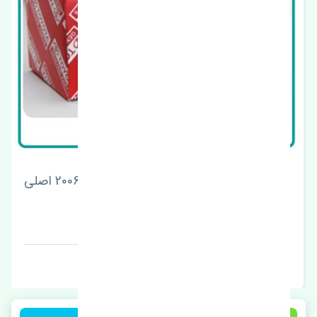
رینگ پیستون استاندارد تویوتا کمری 2001-2006 اصلی
قیمت: 1 تومان
برند: چین