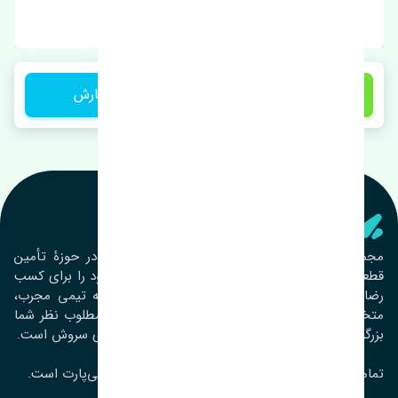
برند: موبیز
1,150,000 تومان
ثبت سفارش
تنشی‌ پارت
مجموعۀ تنشی پارت از سال ١٣٩٣ فعالیت خود را در حوزۀ تأمین
قطعات خودرو آغاز نموده و در این بین تمام تلاش خود را برای کسب
رضایت مشتریان عزیز به‌کار برده است. این مجموعه تیمی مجرب،
متخصص و جوان را در کنار هم گردآورده تا خدمات مطلوب نظر شما
بزرگواران را ارائه نماید. تِنشی واژه‌ای ژاپنی و به معنای سروش است.
تمامی حقوق مادی و معنوی این سایت متعلق به تنشی‌پارت است.