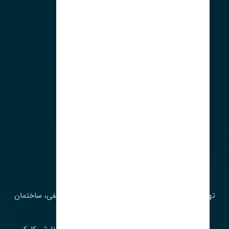
لوکیشن ما
آدرس‌
تهران، چراغ برق، خیابان ملت، روبروی کوچۀ میرشریفی، ساختمان
بیستون