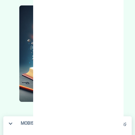
زبانه قفل صندوق عقب هیوندای اکسنت 2010-2017 MOBIS