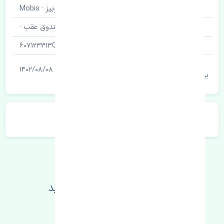
برند قطعه
موبیز · Mobis
نام قطعه
زبانه قفل صندوق عقب ·
شناسه
607123313C
آخرین تاریخ
1402/08/08
بروزرسانی قیمت
توضیحات محصول
اطلاعات فنی خود را بالا ببرید
مطالعه بیشتر، مشکل کمتر 😁