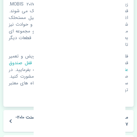
زبانه قفل صندوق عقب هیوندای اکسنت 2010-2017 MOBIS.
قطعات خودرو با گذر زمان و طی مسافت مستحلک می شوند.
اغلب اوقات علت اصلی خرابی لوازم یدکی اتومبیل مستحلک
شدن قطعات می باشد. ولی دلایلی مثل تصادفات و حوادث نیز
می تواند عامل تعویض قطعات یدکی باشد. خودرو مجموعه ای
به هم پیوسته می باشد که هر قطعه روی قطعه یا قطعات دیگر
تاثیر مستقیم دارد.
فلذا در صورت خرابی در اسرع زمان نسبت به تعویض و تعمیر
قطعات یدکی اقدام فرمایید. در زمان
خرید زبانه قفل صندوق
عقب
به اصلی بودن و کیفیت قطعات بسیار توجه بفرمایید. در
صورت نیاز با مکانیک و کارشناسان در این زمینه مشورت کنید.
سعی خود را بفرمایید تا قطعات یدکی را از فروشگاه های معتبر
تهیه بفرمایید.
مشخصات فنی زبانه قفل صندوق عقب هیوندای اکسنت 2010-
2017 MOBIS