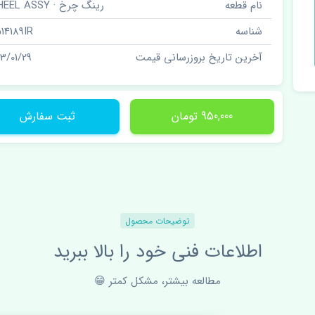
نام قطعه
رینگ چرخ · WHEEL ASSY
شناسه
514189IR
آخرین تاریخ بروزرسانی قیمت
03/01/29
950,000 تومان
ثبت سفارش
توضیحات محصول
اطلاعات فنی خود را بالا ببرید
مطالعه بیشتر، مشکل کمتر 😁