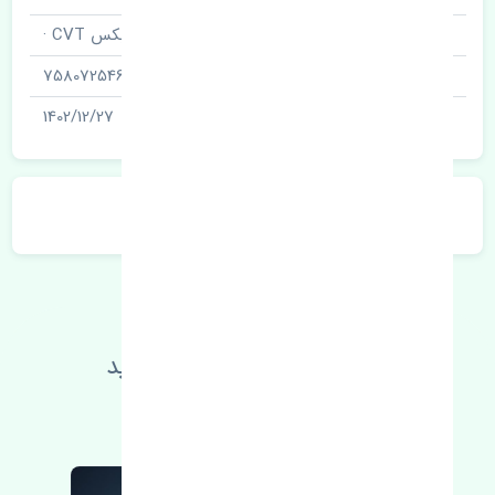
نام قطعه
روغن گیربکس CVT ·
شناسه
7580725463
آخرین تاریخ بروزرسانی قیمت
1402/12/27
توضیحات محصول
اطلاعات فنی خود را بالا ببرید
مطالعه بیشتر، مشکل کمتر 😁