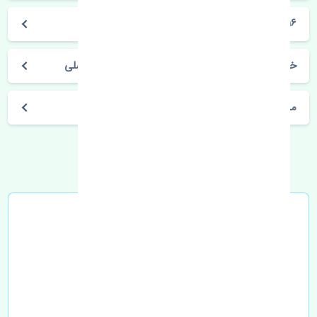
CRV 2015-2016
خرید روغن گیربکس CVT هوندا CRV 2015-2016 اصلی
مشخصات فنی اتومبیل