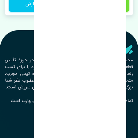
1,450,000 تومان
ثبت سفارش
تنشی‌ پارت
مجموعۀ تنشی پارت از سال ١٣٩٣ فعالیت خود را در حوزۀ تأمین
قطعات خودرو آغاز نموده و در این بین تمام تلاش خود را برای کسب
رضایت مشتریان عزیز به‌کار برده است. این مجموعه تیمی مجرب،
متخصص و جوان را در کنار هم گردآورده تا خدمات مطلوب نظر شما
بزرگواران را ارائه نماید. تِنشی واژه‌ای ژاپنی و به معنای سروش است.
تمامی حقوق مادی و معنوی این سایت متعلق به تنشی‌پارت است.
لوکیشن ما