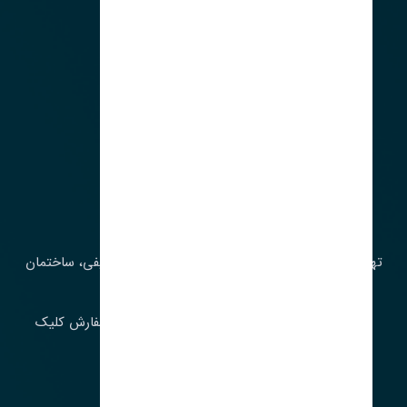
آدرس‌
تهران، چراغ برق، خیابان ملت، روبروی کوچۀ میرشریفی، ساختمان
بیستون
برای اطلاع از موجودی و قیمت به روز روی ثبت سفارش کلیک
فرمایید.
ارسـال فـوری بـه سـراسـر ایـران