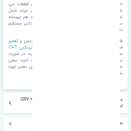
اصلی خرابی لوازم یدکی اتومبیل مستحلک شدن قطعات می
باشد. ولی دلایلی مثل تصادفات و حوادث نیز می تواند عامل
تعویض قطعات یدکی باشد. خودرو مجموعه ای به هم پیوسته
می باشد که هر قطعه روی قطعه یا قطعات دیگر تاثیر مستقیم
دارد.
فلذا در صورت خرابی در اسرع زمان نسبت به تعویض و تعمیر
قطعات یدکی اقدام فرمایید. در زمان
خرید روغن گیربکس CVT
به اصلی بودن و کیفیت قطعات بسیار توجه بفرمایید. در صورت
نیاز با مکانیک و کارشناسان در این زمینه مشورت کنید. سعی
خود را بفرمایید تا قطعات یدکی را از فروشگاه های معتبر تهیه
بفرمایید.
مشخصات فنی روغن گیربکس CVT هوندا CRV 2015-2016
اصلی
خودروسازی هوندا