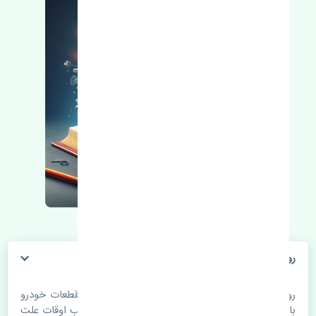
روغن گیربکس CVT هوندا CRV 2015-2016 اصلی
روغن گیربکس CVT هوندا CRV 2015-2016 اصلی. قطعات خودرو
با گذر زمان و طی مسافت مستحلک می شوند. اغلب اوقات علت