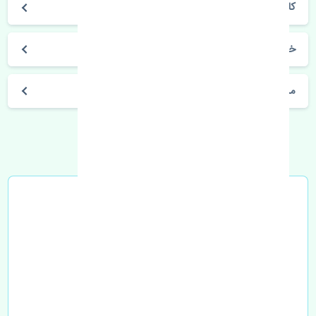
کارنز 2006-2012
خرید رادیاتور آب کیا کارنز 2006-2012 چین
مشخصات فنی اتومبیل
خرید در محل