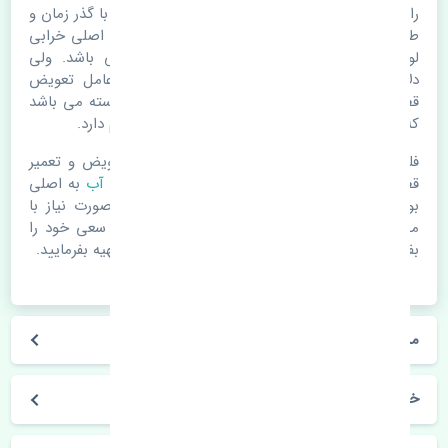
رادیاتور آب کیا کارنز 2006-2012 چین. قطعات خودرو با گذر زمان و
طی مسافت مستحلک می شوند. اغلب اوقات علت اصلی خرابی
لوازم یدکی اتومبیل مستحلک شدن قطعات می باشد. ولی
دلایلی مثل تصادفات و حوادث نیز می تواند عامل تعویض
قطعات یدکی باشد. خودرو مجموعه ای به هم پیوسته می باشد
که هر قطعه روی قطعه یا قطعات دیگر تاثیر مستقیم دارد.
فلذا در صورت خرابی در اسرع زمان نسبت به تعویض و تعمیر
قطعات یدکی اقدام فرمایید. در زمان
خرید رادیاتور آب
به اصلی
بودن و کیفیت قطعات بسیار توجه بفرمایید. در صورت نیاز با
مکانیک و کارشناسان در این زمینه مشورت کنید. سعی خود را
بفرمایید تا قطعات یدکی را از فروشگاه های معتبر تهیه بفرمایید.
مشخصات فنی رادیاتور آب کیا کارنز 2006-2012 چین
خودروسازی کیا