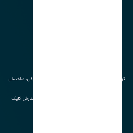
آدرس‌
تهران، چراغ برق، خیابان ملت، روبروی کوچۀ میرشریفی، ساختمان
بیستون
برای اطلاع از موجودی و قیمت به روز روی ثبت سفارش کلیک
فرمایید.
ارسـال فـوری بـه سـراسـر ایـران
ساعت کاری ۹ تا ١٧