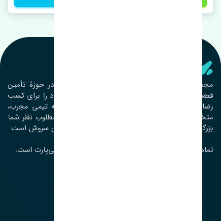
تنشی‌ پارت
مجموعۀ تنشی پارت از سال ١٣٩٣ فعالیت خود را در حوزۀ تأمین
قطعات خودرو آغاز نموده و در این بین تمام تلاش خود را برای کسب
رضایت مشتریان عزیز به‌کار برده است. این مجموعه تیمی مجرب،
متخصص و جوان را در کنار هم گردآورده تا خدمات مطلوب نظر شما
بزرگواران را ارائه نماید. تِنشی واژه‌ای ژاپنی و به معنای سروش است.
تمامی حقوق مادی و معنوی این سایت متعلق به تنشی‌پارت است.
لوکیشن ما