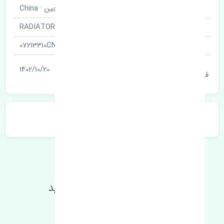
برند قطعه
چین · China
نام قطعه
رادیاتور آب · RADIATOR
شناسه
07213310CN
آخرین تاریخ بروزرسانی
1402/10/20
قیمت
توضیحات محصول
اطلاعات فنی خود را بالا ببرید
مطالعه بیشتر، مشکل کمتر 😁