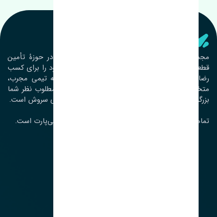
تنشی‌ پارت
مجموعۀ تنشی پارت از سال ١٣٩٣ فعالیت خود را در حوزۀ تأمین
قطعات خودرو آغاز نموده و در این بین تمام تلاش خود را برای کسب
رضایت مشتریان عزیز به‌کار برده است. این مجموعه تیمی مجرب،
متخصص و جوان را در کنار هم گردآورده تا خدمات مطلوب نظر شما
بزرگواران را ارائه نماید. تِنشی واژه‌ای ژاپنی و به معنای سروش است.
تمامی حقوق مادی و معنوی این سایت متعلق به تنشی‌پارت است.
لوکیشن ما