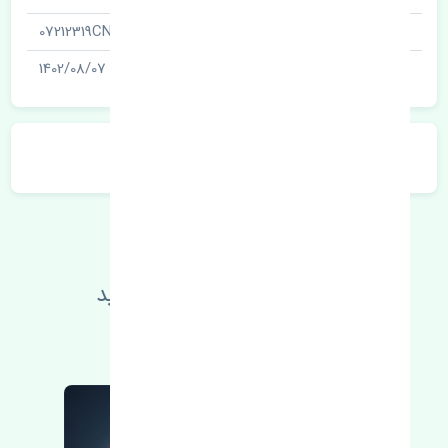
شناسه
07212319CN
آخرین تاریخ بروزرسانی قیمت
1402/08/07
توضیحات محصول
اطلاعات فنی خود را بالا ببرید
مطالعه بیشتر، مشکل کمتر 😁