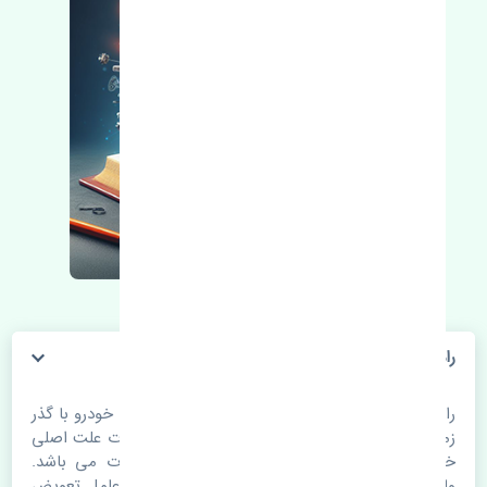
رادیاتور آب هیوندای i20 کرمان خودرو چین
رادیاتور آب هیوندای i20 کرمان خودرو چین. قطعات خودرو با گذر
زمان و طی مسافت مستحلک می شوند. اغلب اوقات علت اصلی
خرابی لوازم یدکی اتومبیل مستحلک شدن قطعات می باشد.
ولی دلایلی مثل تصادفات و حوادث نیز می تواند عامل تعویض