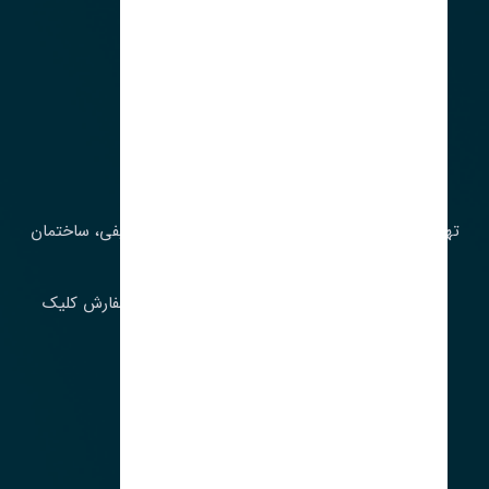
آدرس‌
تهران، چراغ برق، خیابان ملت، روبروی کوچۀ میرشریفی، ساختمان
بیستون
برای اطلاع از موجودی و قیمت به روز روی ثبت سفارش کلیک
فرمایید.
ارسـال فـوری بـه سـراسـر ایـران
ساعت کاری ۹ تا ١٧