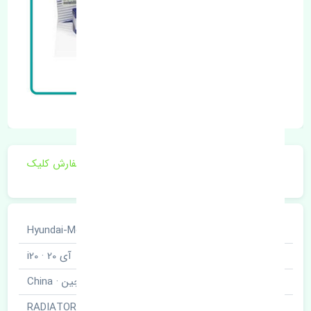
برای اطلاع از موجودی و قیمت به روز روی ثبت سفارش کلیک
فرمایید.
خودروسازی
هیوندای · Hyundai-Motor
نوع خودرو
آی 20 · i20
برند قطعه
چین · China
نام قطعه
رادیاتور آب · RADIATOR