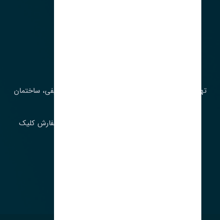
آدرس‌
تهران، چراغ برق، خیابان ملت، روبروی کوچۀ میرشریفی، ساختمان
بیستون
برای اطلاع از موجودی و قیمت به روز روی ثبت سفارش کلیک
فرمایید.
ارسـال فـوری بـه سـراسـر ایـران
ساعت کاری ۹ تا ١٧