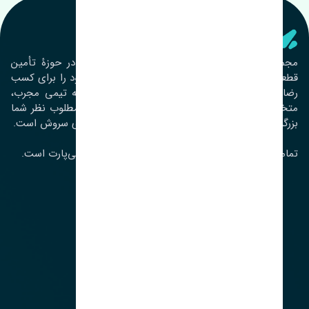
تنشی‌ پارت
مجموعۀ تنشی پارت از سال ١٣٩٣ فعالیت خود را در حوزۀ تأمین
قطعات خودرو آغاز نموده و در این بین تمام تلاش خود را برای کسب
رضایت مشتریان عزیز به‌کار برده است. این مجموعه تیمی مجرب،
متخصص و جوان را در کنار هم گردآورده تا خدمات مطلوب نظر شما
بزرگواران را ارائه نماید. تِنشی واژه‌ای ژاپنی و به معنای سروش است.
تمامی حقوق مادی و معنوی این سایت متعلق به تنشی‌پارت است.
لوکیشن ما