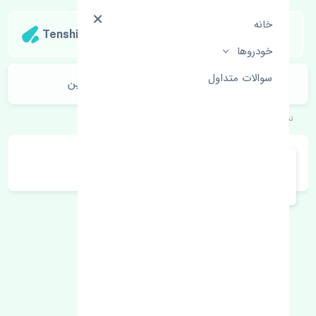
خانه
Tenshipart
خودروها
سوالات متداول
رادیاتور آب نیسان پاترول 6 سیلندر چین
تنشی‌پارت
خودروهای ژاپنی
نیسان
پاترول 6 سیلندر