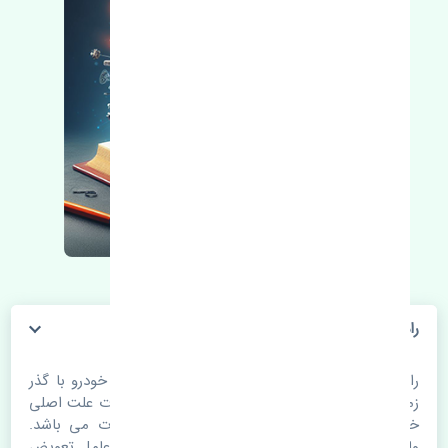
رادیاتور آب نیسان پاترول 6 سیلندر چین
رادیاتور آب نیسان پاترول 6 سیلندر چین. قطعات خودرو با گذر
زمان و طی مسافت مستحلک می شوند. اغلب اوقات علت اصلی
خرابی لوازم یدکی اتومبیل مستحلک شدن قطعات می باشد.
ولی دلایلی مثل تصادفات و حوادث نیز می تواند عامل تعویض