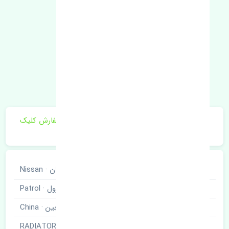
برای اطلاع از موجودی و قیمت به روز روی ثبت سفارش کلیک
فرمایید.
خودروسازی
نیسان · Nissan
نوع خودرو
پاترول · Patrol
برند قطعه
چین · China
نام قطعه
رادیاتور آب · RADIATOR