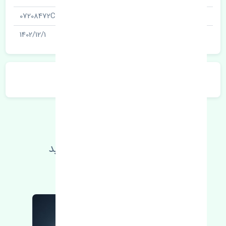
شناسه
07208472CN
آخرین تاریخ بروزرسانی قیمت
1402/12/1
توضیحات محصول
اطلاعات فنی خود را بالا ببرید
مطالعه بیشتر، مشکل کمتر 😁