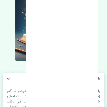
رادیاتور آب سوزوکی ویتارا 2400 اصلی
رادیاتور آب سوزوکی ویتارا 2400 اصلی. قطعات خودرو با گذر
زمان و طی مسافت مستحلک می شوند. اغلب اوقات علت اصلی
خرابی لوازم یدکی اتومبیل مستحلک شدن قطعات می باشد.
ولی دلایلی مثل تصادفات و حوادث نیز می تواند عامل تعویض