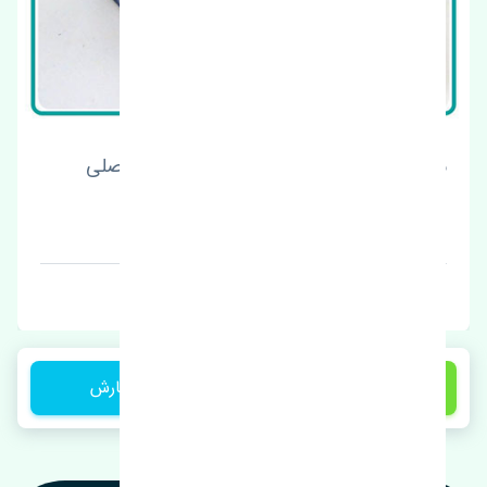
سنسور اکسیژن پایین سوزوکی ویتارا 2400 اصلی
قیمت: 7900000 تومان
برند: اصلی
18,500,000 تومان
ثبت سفارش