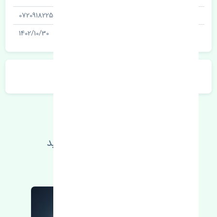
شناسه
0720918225
آخرین تاریخ بروزرسانی قیمت
1402/10/30
توضیحات محصول
اطلاعات فنی خود را بالا ببرید
مطالعه بیشتر، مشکل کمتر 😁