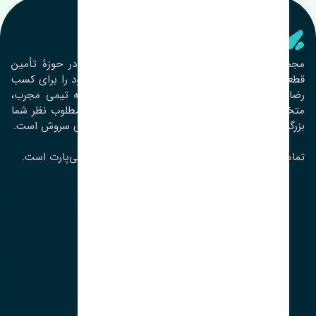
تنشی‌ پارت
مجموعۀ تنشی پارت از سال ١٣٩٣ فعالیت خود را در حوزۀ تأمین
قطعات خودرو آغاز نموده و در این بین تمام تلاش خود را برای کسب
رضایت مشتریان عزیز به‌کار برده است. این مجموعه تیمی مجرب،
متخصص و جوان را در کنار هم گردآورده تا خدمات مطلوب نظر شما
بزرگواران را ارائه نماید. تِنشی واژه‌ای ژاپنی و به معنای سروش است.
تمامی حقوق مادی و معنوی این سایت متعلق به تنشی‌پارت است.
لوکیشن ما