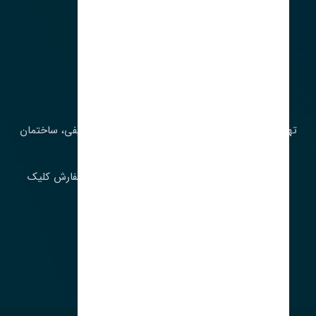
آدرس‌
تهران، چراغ برق، خیابان ملت، روبروی کوچۀ میرشریفی، ساختمان
بیستون
برای اطلاع از موجودی و قیمت به روز روی ثبت سفارش کلیک
فرمایید.
ارسـال فـوری بـه سـراسـر ایـران
ساعت کاری ۹ تا ١٧