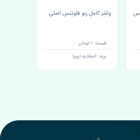
نس
واشر کامل رنو فلوئنس اصلی
بلبرینگ چر
چین
قیمت: 1 تومان
قیمت: 1 تومان
برند: اتحادیه اروپا
برند: اتحا