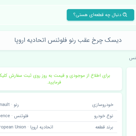
دنبال چه قطعه‌ای هستی؟
دیسک چرخ عقب رنو فلوئنس اتحادیه اروپا
ئنس
برای اطلاع از موجودی و قیمت به روز روی ثبت سفارش کلی
فرمایید.
خودروسازی
رنو · Renault
نوع خودرو
فلوئنس · Fluence
برند قطعه
اتحادیه اروپا · European Union