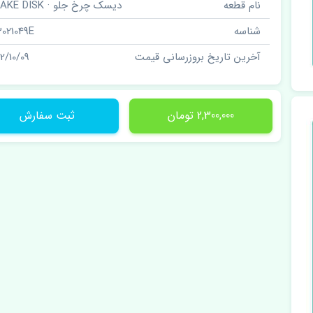
نام قطعه
دیسک چرخ جلو · BRAKE DISK
شناسه
3021049E
آخرین تاریخ بروزرسانی قیمت
02/10/09
2,300,000 تومان
ثبت سفارش