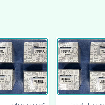
هیدرولیک رنو داستر
تسمه دینام رنو داستر