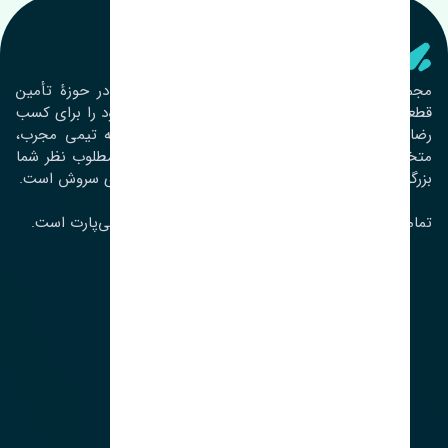
تنشی‌ پارت
مجموعۀ تنشی پارت از سال ١٣٩٣ فعالیت خود را در حوزۀ تأمین
قطعات خودرو آغاز نموده و در این بین تمام تلاش خود را برای کسب
رضایت مشتریان عزیز به‌کار برده است. این مجموعه تیمی مجرب،
متخصص و جوان را در کنار هم گردآورده تا خدمات مطلوب نظر شما
بزرگواران را ارائه نماید. تِنشی واژه‌ای ژاپنی و به معنای سروش است.
تمامی حقوق مادی و معنوی این سایت متعلق به تنشی‌پارت است.
لوکیشن ما