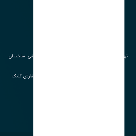
آدرس‌
تهران، چراغ برق، خیابان ملت، روبروی کوچۀ میرشریفی، ساختمان
بیستون
برای اطلاع از موجودی و قیمت به روز روی ثبت سفارش کلیک
فرمایید.
ارسـال فـوری بـه سـراسـر ایـران
ساعت کاری ۹ تا ١٧