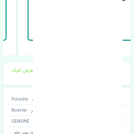
برای اطلاع از موجودی و قیمت به روز روی ثبت سفارش کلیک
فرمایید.
خودروسازی
پورشه · Porsche
نوع خودرو
باکستر · Boxster
برند قطعه
اصلی · GENIUNE
نام قطعه
دیاق سپر جلو ·