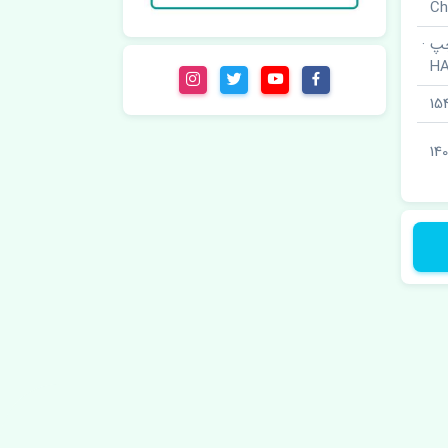
پ ·
HA
15
14