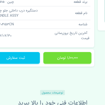
برند قطعه
چین · China
دستگیره درب داخلی جلو چ
نام قطعه
NDLE ASSY
شناسه
404153CN
آخرین تاریخ بروزرسانی
02/07/30
قیمت
1,100,000 تومان
ثبت سفارش
توضیحات محصول
اطلاعات فنی خود را بالا ببرید