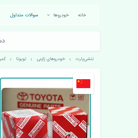
خانه
خودروها
سوالات متداول
دست
تنشی‌پارت
خودروهای ژاپنی
تویوتا
کمری 007