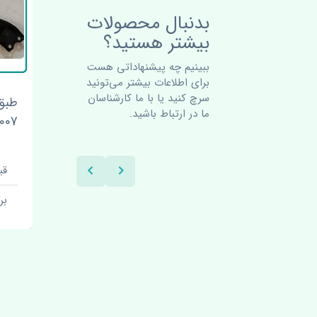
بدنبال محصولات
بیشتر هستید؟
ببینیم چه پیشنهاداتی هست
برای اطلاعات بیشتر می‌تونید
سرچ کنید یا با ما کارشناسان
نوار دور درب جلو راست تویوتا
طبق
ما در ارتباط باشید.
کمری 2007-2009 اصلی
2007-2009 
قیمت: 3450000 تومان
قیم
برند: چین
بر