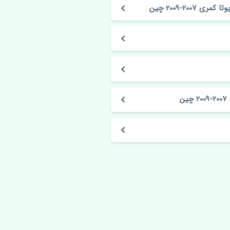
20-2009 چین
ن