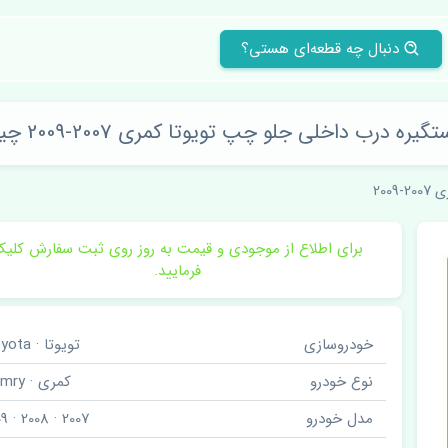
دنبال چه قطعه‌ای هستی؟
گیره درب داخلی جلو چپ تویوتا کمری 2007-2009 چین
2-2009
برای اطلاع از موجودی و قیمت به روز روی ثبت سفارش کلی
فرمایید.
خودروسازی
تویوتا · Toyota
نوع خودرو
کمری · Camry
مدل خودرو
2007 · 2008 · 2009