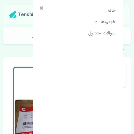
خانه
Tenshipart
خودروها
سوالات متداول
دسته موتور شاتونی بسترن B30 چین
تنشی‌پارت
خودروهای چینی
بسترن
B30