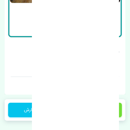
رادیاتور کولر بسترن B30 چین
قیمت: 1 تومان
برند: چین
1,900,000 تومان
ثبت سفارش