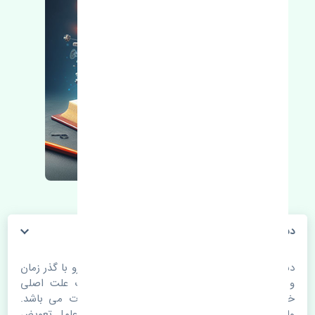
دسته موتور شاتونی بسترن B30 چین
دسته موتور شاتونی بسترن B30 چین. قطعات خودرو با گذر زمان
و طی مسافت مستحلک می شوند. اغلب اوقات علت اصلی
خرابی لوازم یدکی اتومبیل مستحلک شدن قطعات می باشد.
ولی دلایلی مثل تصادفات و حوادث نیز می تواند عامل تعویض