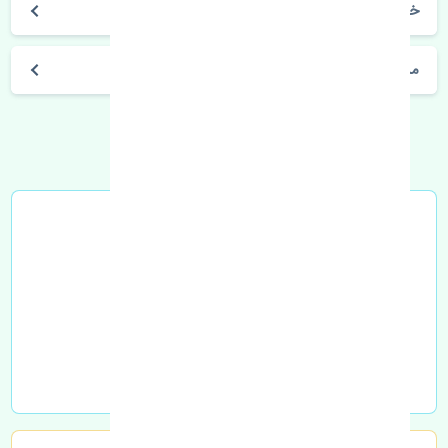
خرید دسته موتور شاتونی بسترن B30 چین
مشخصات فنی اتومبیل
خرید در محل