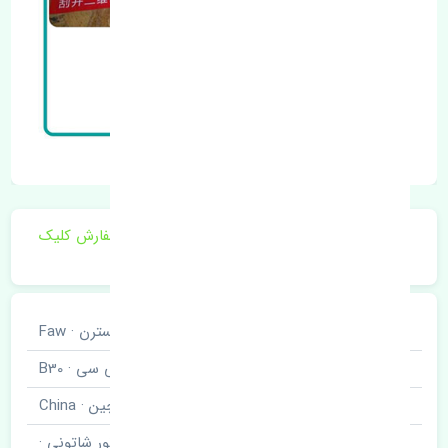
برای اطلاع از موجودی و قیمت به روز روی ثبت سفارش کلیک
فرمایید.
خودروسازی
بسترن · Faw
نوع خودرو
بی سی · B30
برند قطعه
چین · China
نام قطعه
دسته موتور شاتونی ·