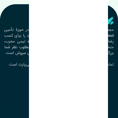
تنشی‌ پارت
مجموعۀ تنشی پارت از سال ١٣٩٣ فعالیت خود را در حوزۀ تأمین
قطعات خودرو آغاز نموده و در این بین تمام تلاش خود را برای کسب
رضایت مشتریان عزیز به‌کار برده است. این مجموعه تیمی مجرب،
متخصص و جوان را در کنار هم گردآورده تا خدمات مطلوب نظر شما
بزرگواران را ارائه نماید. تِنشی واژه‌ای ژاپنی و به معنای سروش است.
تمامی حقوق مادی و معنوی این سایت متعلق به تنشی‌پارت است.
لوکیشن ما