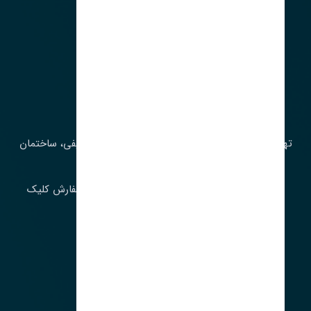
آدرس‌
تهران، چراغ برق، خیابان ملت، روبروی کوچۀ میرشریفی، ساختمان
بیستون
برای اطلاع از موجودی و قیمت به روز روی ثبت سفارش کلیک
فرمایید.
ارسـال فـوری بـه سـراسـر ایـران
ساعت کاری ۹ تا ١٧