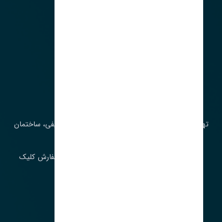
آدرس‌
تهران، چراغ برق، خیابان ملت، روبروی کوچۀ میرشریفی، ساختمان
بیستون
برای اطلاع از موجودی و قیمت به روز روی ثبت سفارش کلیک
فرمایید.
ارسـال فـوری بـه سـراسـر ایـران
ساعت کاری ۹ تا ١٧