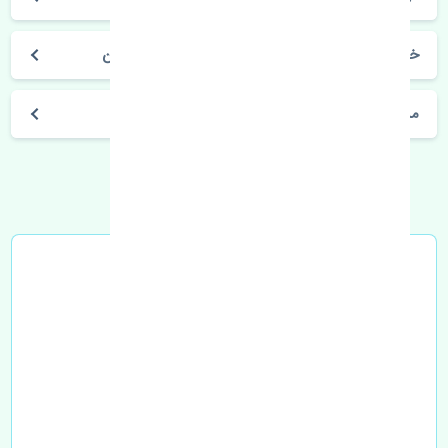
خرید دسته موتور راست جک کی ام سی جی 7 چین
مشخصات فنی اتومبیل
خرید در محل