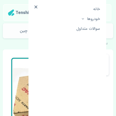
خانه
Tenshipart
خودروها
سوالات متداول
دسته موتور راست جک کی ام سی جی 7 چین
تنشی‌پارت
خودروهای چینی
جک
کی ام سی جی 7