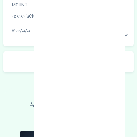
نام قطعه
MOUNT
شناسه
05818491CN
آخرین تاریخ بروزرسانی
1403/01/01
قیمت
توضیحات محصول
اطلاعات فنی خود را بالا ببرید
مطالعه بیشتر، مشکل کمتر 😁