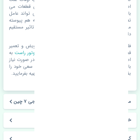
اصلی خرابی لوازم یدکی اتومبیل مستحلک شدن قطعات می
باشد. ولی دلایلی مثل تصادفات و حوادث نیز می تواند عامل
تعویض قطعات یدکی باشد. خودرو مجموعه ای به هم پیوسته
می باشد که هر قطعه روی قطعه یا قطعات دیگر تاثیر مستقیم
دارد.
فلذا در صورت خرابی در اسرع زمان نسبت به تعویض و تعمیر
قطعات یدکی اقدام فرمایید. در زمان
خرید دسته موتور راست
به
اصلی بودن و کیفیت قطعات بسیار توجه بفرمایید. در صورت نیاز
با مکانیک و کارشناسان در این زمینه مشورت کنید. سعی خود را
بفرمایید تا قطعات یدکی را از فروشگاه های معتبر تهیه بفرمایید.
مشخصات فنی دسته موتور راست جک کی ام سی جی 7 چین
خودروسازی جک
کی ام سی جی 7