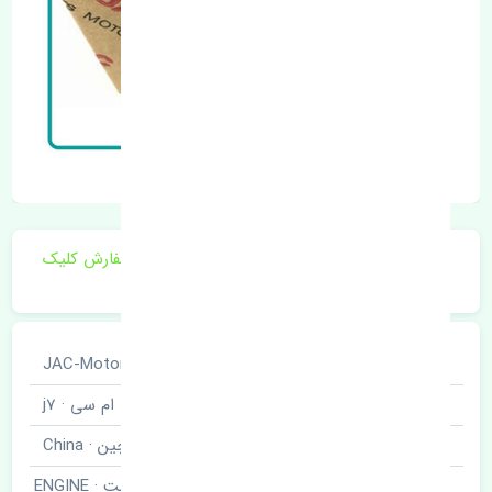
برای اطلاع از موجودی و قیمت به روز روی ثبت سفارش کلیک
فرمایید.
خودروسازی
جک · JAC-Motors
نوع خودرو
کی ام سی · j7
برند قطعه
چین · China
دسته موتور راست · ENGINE