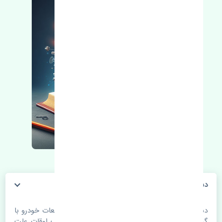
دسته موتور راست جک کی ام سی جی 7 چین
دسته موتور راست جک کی ام سی جی 7 چین. قطعات خودرو با
گذر زمان و طی مسافت مستحلک می شوند. اغلب اوقات علت