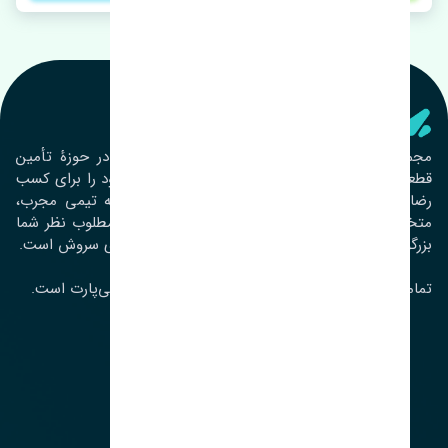
تنشی‌ پارت
مجموعۀ تنشی پارت از سال ١٣٩٣ فعالیت خود را در حوزۀ تأمین
قطعات خودرو آغاز نموده و در این بین تمام تلاش خود را برای کسب
رضایت مشتریان عزیز به‌کار برده است. این مجموعه تیمی مجرب،
متخصص و جوان را در کنار هم گردآورده تا خدمات مطلوب نظر شما
بزرگواران را ارائه نماید. تِنشی واژه‌ای ژاپنی و به معنای سروش است.
تمامی حقوق مادی و معنوی این سایت متعلق به تنشی‌پارت است.
لوکیشن ما