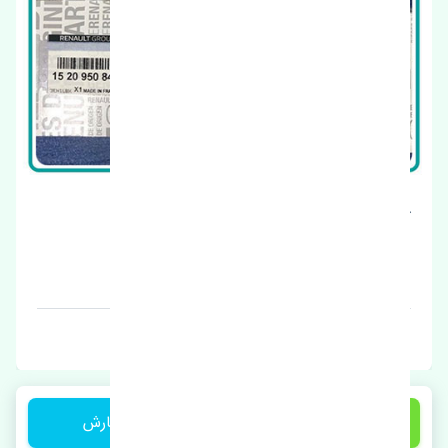
کیت تایم رنو مگان 1600 اصلی
قیمت: 4200000 تومان
برند: ترکیه
2,100,000 تومان
ثبت سفارش