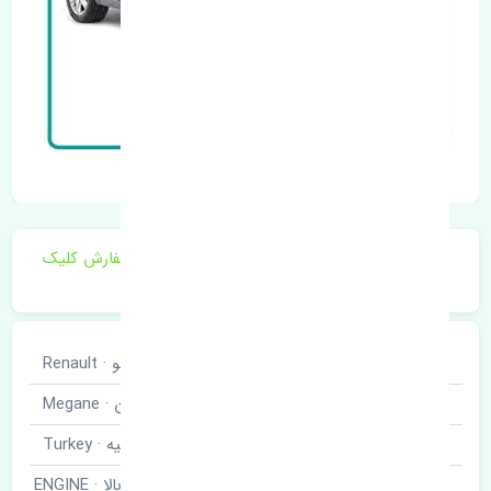
برای اطلاع از موجودی و قیمت به روز روی ثبت سفارش کلیک
فرمایید.
خودروسازی
رنو · Renault
نوع خودرو
مگان · Megane
برند قطعه
ترکیه · Turkey
دسته موتور راست بالا · ENGINE