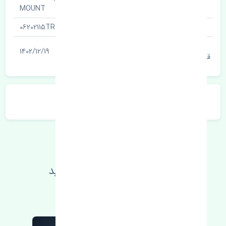
نام قطعه
MOUNT
شناسه
06202115TR
آخرین تاریخ بروزرسانی
1402/12/19
قیمت
توضیحات محصول
اطلاعات فنی خود را بالا ببرید
مطالعه بیشتر، مشکل کمتر 😁