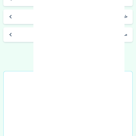
خرید دسته موتور راست بالا رنو مگان 1600 ترکیه
مشخصات فنی اتومبیل
خرید در محل