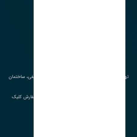
آدرس‌
تهران، چراغ برق، خیابان ملت، روبروی کوچۀ میرشریفی، ساختمان
بیستون
برای اطلاع از موجودی و قیمت به روز روی ثبت سفارش کلیک
فرمایید.
ارسـال فـوری بـه سـراسـر ایـران
ساعت کاری ۹ تا ١٧