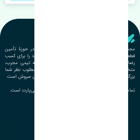
تنشی‌ پارت
مجموعۀ تنشی پارت از سال ١٣٩٣ فعالیت خود را در حوزۀ تأمین
قطعات خودرو آغاز نموده و در این بین تمام تلاش خود را برای کسب
رضایت مشتریان عزیز به‌کار برده است. این مجموعه تیمی مجرب،
متخصص و جوان را در کنار هم گردآورده تا خدمات مطلوب نظر شما
بزرگواران را ارائه نماید. تِنشی واژه‌ای ژاپنی و به معنای سروش است.
تمامی حقوق مادی و معنوی این سایت متعلق به تنشی‌پارت است.
لوکیشن ما