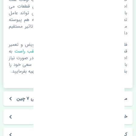
اصلی خرابی لوازم یدکی اتومبیل مستحلک شدن قطعات می
باشد. ولی دلایلی مثل تصادفات و حوادث نیز می تواند عامل
تعویض قطعات یدکی باشد. خودرو مجموعه ای به هم پیوسته
می باشد که هر قطعه روی قطعه یا قطعات دیگر تاثیر مستقیم
دارد.
فلذا در صورت خرابی در اسرع زمان نسبت به تعویض و تعمیر
قطعات یدکی اقدام فرمایید. در زمان
خرید درب عقب راست
به
اصلی بودن و کیفیت قطعات بسیار توجه بفرمایید. در صورت نیاز
با مکانیک و کارشناسان در این زمینه مشورت کنید. سعی خود را
بفرمایید تا قطعات یدکی را از فروشگاه های معتبر تهیه بفرمایید.
مشخصات فنی درب عقب راست جک کی ام سی جی 7 چین
خودروسازی جک
کی ام سی جی 7