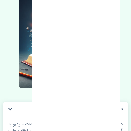
درب عقب راست جک کی ام سی جی 7 چین
درب عقب راست جک کی ام سی جی 7 چین. قطعات خودرو با
گذر زمان و طی مسافت مستحلک می شوند. اغلب اوقات علت