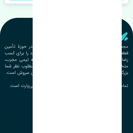
تنشی‌ پارت
مجموعۀ تنشی پارت از سال ١٣٩٣ فعالیت خود را در حوزۀ تأمین
قطعات خودرو آغاز نموده و در این بین تمام تلاش خود را برای کسب
رضایت مشتریان عزیز به‌کار برده است. این مجموعه تیمی مجرب،
متخصص و جوان را در کنار هم گردآورده تا خدمات مطلوب نظر شما
بزرگواران را ارائه نماید. تِنشی واژه‌ای ژاپنی و به معنای سروش است.
تمامی حقوق مادی و معنوی این سایت متعلق به تنشی‌پارت است.
لوکیشن ما