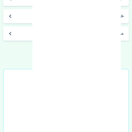
خرید درب عقب راست جک کی ام سی جی 7 چین
مشخصات فنی اتومبیل
خرید در محل