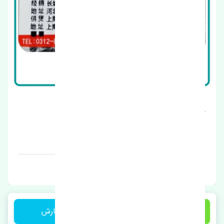
زغال استارت ژانگ ژینگ کاپرا چین
قیمت: 250000 تومان
برند: چین
1 تومان
ثبت سفارش