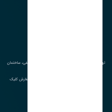
آدرس‌
تهران، چراغ برق، خیابان ملت، روبروی کوچۀ میرشریفی، ساختمان
بیستون
برای اطلاع از موجودی و قیمت به روز روی ثبت سفارش کلیک
فرمایید.
ارسـال فـوری بـه سـراسـر ایـران
ساعت کاری ۹ تا ١٧