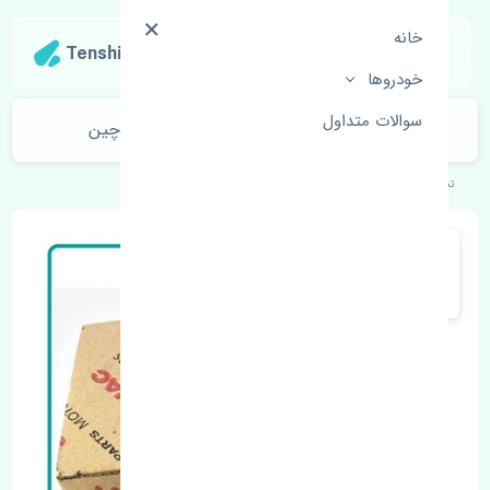
خانه
Tenshipart
خودروها
سوالات متداول
درب عقب راست جک کی ام سی جی 7 چین
تنشی‌پارت
خودروهای چینی
جک
کی ام سی جی 7