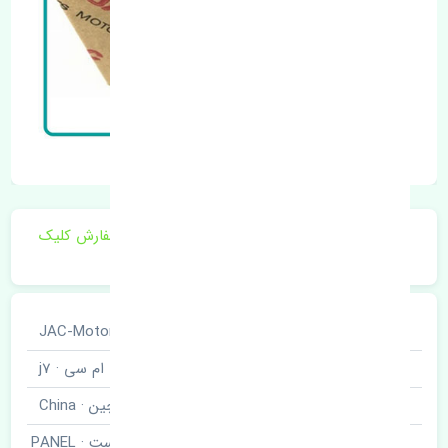
برای اطلاع از موجودی و قیمت به روز روی ثبت سفارش کلیک
فرمایید.
خودروسازی
جک · JAC-Motors
نوع خودرو
کی ام سی · j7
برند قطعه
چین · China
درب عقب راست · PANEL