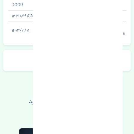
نام قطعه
DOOR
شناسه
13318491CN
آخرین تاریخ بروزرسانی
1403/01/01
قیمت
توضیحات محصول
اطلاعات فنی خود را بالا ببرید
مطالعه بیشتر، مشکل کمتر 😁