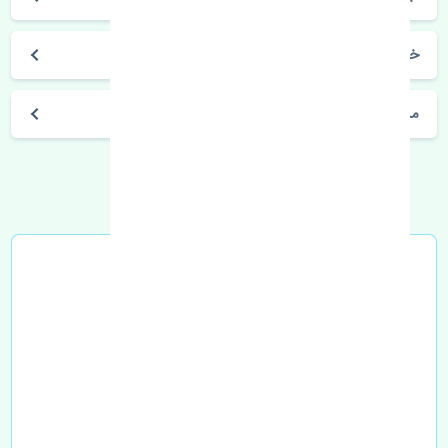
خرید جعبه فرمان سانگ یانگ تیوولی استوک
مشخصات فنی اتومبیل
خرید در محل