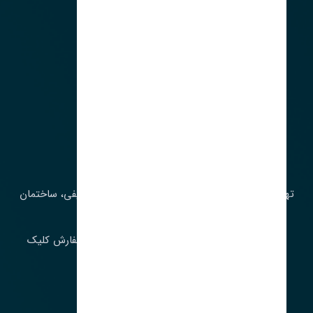
آدرس‌
تهران، چراغ برق، خیابان ملت، روبروی کوچۀ میرشریفی، ساختمان
بیستون
برای اطلاع از موجودی و قیمت به روز روی ثبت سفارش کلیک
فرمایید.
ارسـال فـوری بـه سـراسـر ایـران