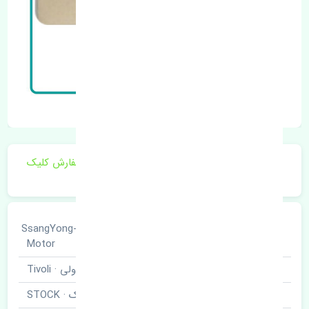
برای اطلاع از موجودی و قیمت به روز روی ثبت سفارش کلیک
فرمایید.
سانگ یانگ · SsangYong-
خودروسازی
Motor
نوع خودرو
تیوولی · Tivoli
برند قطعه
استوک · STOCK