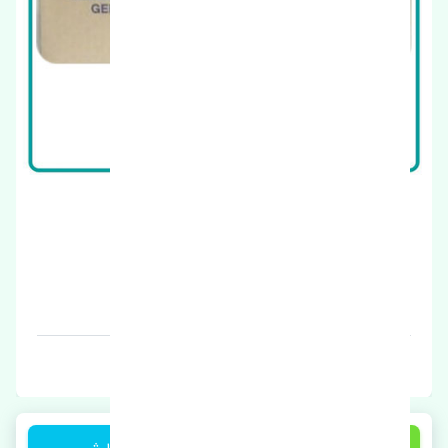
طبق بالا سانگ یانگ تیوولی OEM
قیمت: 3350000 تومان
برند: استوک