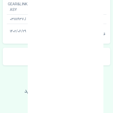
جعبه فرمان · GEAR&LINKAGE
نام قطعه
ASY
شناسه
031111937J
آخرین تاریخ بروزرسانی
1402/06/29
قیمت
توضیحات محصول
اطلاعات فنی خود را بالا ببرید
مطالعه بیشتر، مشکل کمتر 😁