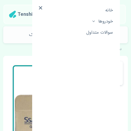
خانه
Tenshipart
خودروها
سوالات متداول
جعبه فرمان سانگ یانگ تیوولی استوک
تنشی‌پارت
خودروهای کره‌ای
سانگ یانگ
تیوولی