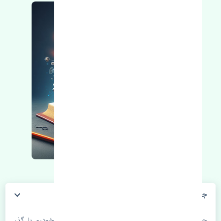
جعبه فرمان سانگ یانگ تیوولی استوک
جعبه فرمان سانگ یانگ تیوولی استوک. قطعات خودرو با گذر