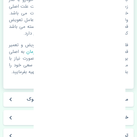
زمان و طی مسافت مستحلک می شوند. اغلب اوقات علت اصلی
خرابی لوازم یدکی اتومبیل مستحلک شدن قطعات می باشد.
ولی دلایلی مثل تصادفات و حوادث نیز می تواند عامل تعویض
قطعات یدکی باشد. خودرو مجموعه ای به هم پیوسته می باشد
که هر قطعه روی قطعه یا قطعات دیگر تاثیر مستقیم دارد.
فلذا در صورت خرابی در اسرع زمان نسبت به تعویض و تعمیر
قطعات یدکی اقدام فرمایید. در زمان
خرید جعبه فرمان
به اصلی
بودن و کیفیت قطعات بسیار توجه بفرمایید. در صورت نیاز با
مکانیک و کارشناسان در این زمینه مشورت کنید. سعی خود را
بفرمایید تا قطعات یدکی را از فروشگاه های معتبر تهیه بفرمایید.
مشخصات فنی جعبه فرمان سانگ یانگ تیوولی استوک
خودروسازی سانگ یانگ
تیوولی