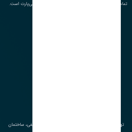
تمامی حقوق مادی و معنوی این سایت متعلق به تنشی‌پارت است.
لوکیشن ما
آدرس‌
تهران، چراغ برق، خیابان ملت، روبروی کوچۀ میرشریفی، ساختمان
بیستون