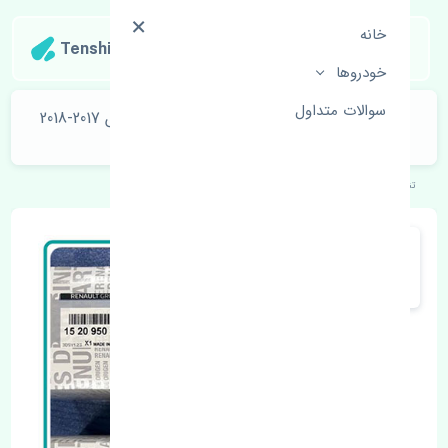
خانه
Tenshipart
خودروها
سوالات متداول
تیغه برف پاک کن جلو چپ و راست رنو کولیوس 2017-2018
تایوان
تنشی‌پارت
خودروهای اروپایی
رنو
کولیوس 2017-2018