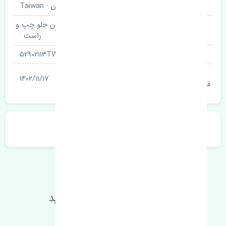
برند قطعه
تایوان · Taiwan
تیغه برف پاک کن جلو چپ و
نام قطعه
راست ·
شناسه
52902113TW
آخرین تاریخ بروزرسانی
1402/11/17
قیمت
توضیحات محصول
اطلاعات فنی خود را بالا ببرید
مطالعه بیشتر، مشکل کمتر 😁