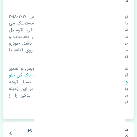
تایوان
تیغه برف پاک کن جلو چپ و راست رنو کولیوس 2017-2018
تایوان. قطعات خودرو با گذر زمان و طی مسافت مستحلک می
شوند. اغلب اوقات علت اصلی خرابی لوازم یدکی اتومبیل
مستحلک شدن قطعات می باشد. ولی دلایلی مثل تصادفات و
حوادث نیز می تواند عامل تعویض قطعات یدکی باشد. خودرو
مجموعه ای به هم پیوسته می باشد که هر قطعه روی قطعه یا
قطعات دیگر تاثیر مستقیم دارد.
فلذا در صورت خرابی در اسرع زمان نسبت به تعویض و تعمیر
قطعات یدکی اقدام فرمایید. در زمان
خرید تیغه برف پاک کن جلو
چپ و راست
به اصلی بودن و کیفیت قطعات بسیار توجه
بفرمایید. در صورت نیاز با مکانیک و کارشناسان در این زمینه
مشورت کنید. سعی خود را بفرمایید تا قطعات یدکی را از
فروشگاه های معتبر تهیه بفرمایید.
مشخصات فنی تیغه برف پاک کن جلو چپ و راست رنو
کولیوس 2017-2018 تایوان