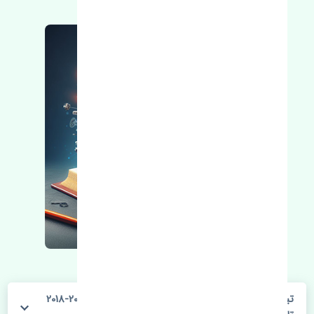
تیغه برف پاک کن جلو چپ و راست رنو کولیوس 2017-2018