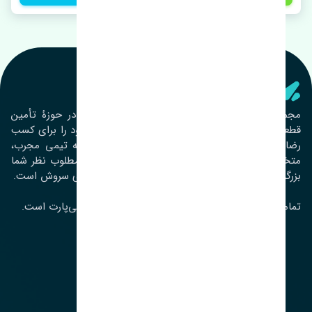
تنشی‌ پارت
مجموعۀ تنشی پارت از سال ١٣٩٣ فعالیت خود را در حوزۀ تأمین
قطعات خودرو آغاز نموده و در این بین تمام تلاش خود را برای کسب
رضایت مشتریان عزیز به‌کار برده است. این مجموعه تیمی مجرب،
متخصص و جوان را در کنار هم گردآورده تا خدمات مطلوب نظر شما
بزرگواران را ارائه نماید. تِنشی واژه‌ای ژاپنی و به معنای سروش است.
تمامی حقوق مادی و معنوی این سایت متعلق به تنشی‌پارت است.
لوکیشن ما