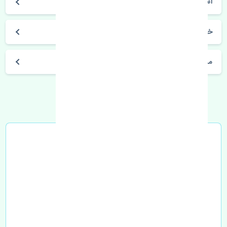
اسپورتیج 2017-2018
خرید ترموستات کیا اسپورتیج 2017-2018 MOBIS
مشخصات فنی اتومبیل
خرید در محل