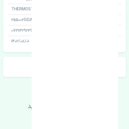
نام قطعه
ترموستات · THERMOSTAT
کد فنی
255002GGA
شناسه
073132923C
آخرین تاریخ بروزرسانی قیمت
1402/08/01
توضیحات محصول
اطلاعات فنی خود را بالا ببرید
مطالعه بیشتر، مشکل کمتر 😁