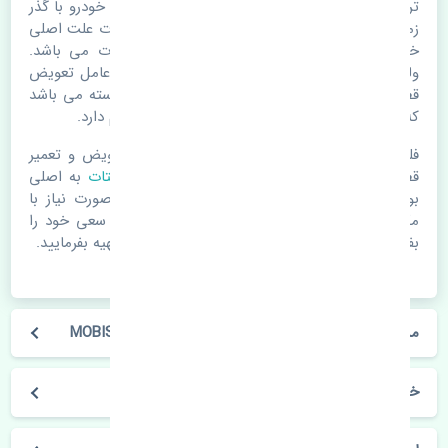
ترموستات کیا اسپورتیج 2017-2018 MOBIS. قطعات خودرو با گذر
زمان و طی مسافت مستحلک می شوند. اغلب اوقات علت اصلی
خرابی لوازم یدکی اتومبیل مستحلک شدن قطعات می باشد.
ولی دلایلی مثل تصادفات و حوادث نیز می تواند عامل تعویض
قطعات یدکی باشد. خودرو مجموعه ای به هم پیوسته می باشد
که هر قطعه روی قطعه یا قطعات دیگر تاثیر مستقیم دارد.
فلذا در صورت خرابی در اسرع زمان نسبت به تعویض و تعمیر
قطعات یدکی اقدام فرمایید. در زمان
خرید ترموستات
به اصلی
بودن و کیفیت قطعات بسیار توجه بفرمایید. در صورت نیاز با
مکانیک و کارشناسان در این زمینه مشورت کنید. سعی خود را
بفرمایید تا قطعات یدکی را از فروشگاه های معتبر تهیه بفرمایید.
مشخصات فنی ترموستات کیا اسپورتیج 2017-2018 MOBIS
خودروسازی کیا