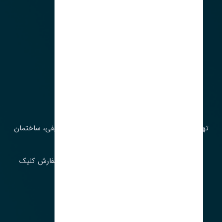
آدرس‌
تهران، چراغ برق، خیابان ملت، روبروی کوچۀ میرشریفی، ساختمان
بیستون
برای اطلاع از موجودی و قیمت به روز روی ثبت سفارش کلیک
فرمایید.
ارسـال فـوری بـه سـراسـر ایـران
ساعت کاری ۹ تا ١٧