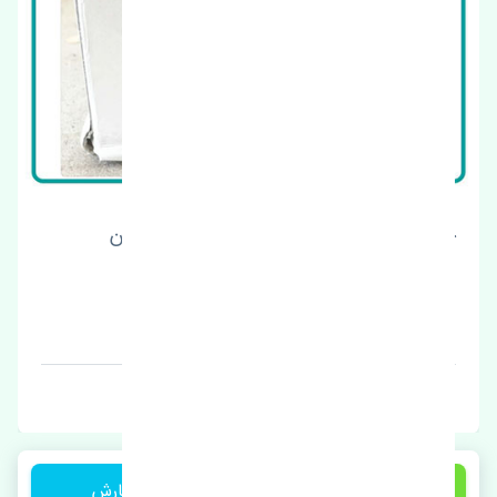
کلید پدال استپ ترمز هوندا آکورد 2012-2014 اصلی
قیمت: 3550000 تومان
برند: تایوان
2,750,000 تومان
ثبت سفارش