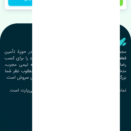
تنشی‌ پارت
مجموعۀ تنشی پارت از سال ١٣٩٣ فعالیت خود را در حوزۀ تأمین
قطعات خودرو آغاز نموده و در این بین تمام تلاش خود را برای کسب
رضایت مشتریان عزیز به‌کار برده است. این مجموعه تیمی مجرب،
متخصص و جوان را در کنار هم گردآورده تا خدمات مطلوب نظر شما
بزرگواران را ارائه نماید. تِنشی واژه‌ای ژاپنی و به معنای سروش است.
تمامی حقوق مادی و معنوی این سایت متعلق به تنشی‌پارت است.
لوکیشن ما