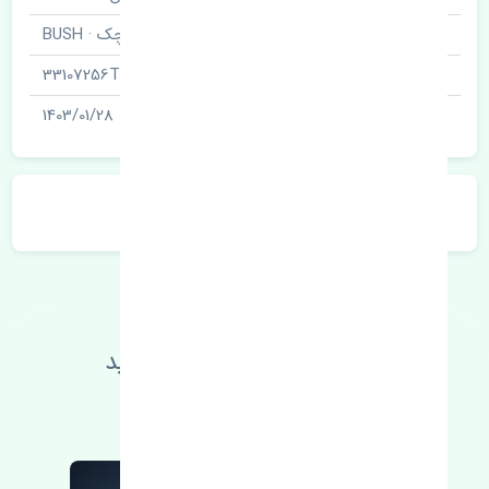
نام قطعه
بوش طبق کوچک · BUSH
شناسه
33107256TW
آخرین تاریخ بروزرسانی قیمت
1403/01/28
توضیحات محصول
اطلاعات فنی خود را بالا ببرید
مطالعه بیشتر، مشکل کمتر 😁