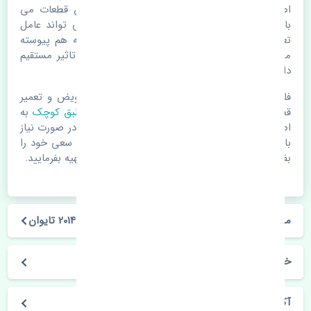
اصلی خرابی لوازم یدکی اتومبیل مستحلک شدن قطعات می
باشد. ولی دلایلی مثل تصادفات و حوادث نیز می تواند عامل
تعویض قطعات یدکی باشد. خودرو مجموعه ای به هم پیوسته
می باشد که هر قطعه روی قطعه یا قطعات دیگر تاثیر مستقیم
دارد.
فلذا در صورت خرابی در اسرع زمان نسبت به تعویض و تعمیر
قطعات یدکی اقدام فرمایید. در زمان
خرید بوش طبق کوچک
به
اصلی بودن و کیفیت قطعات بسیار توجه بفرمایید. در صورت نیاز
با مکانیک و کارشناسان در این زمینه مشورت کنید. سعی خود را
بفرمایید تا قطعات یدکی را از فروشگاه های معتبر تهیه بفرمایید.
مشخصات فنی بوش طبق کوچک هوندا آکورد 2012-2014 تایوان
خودروسازی هوندا
آکورد 2012-2014