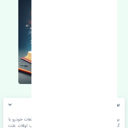
بوش طبق کوچک هوندا آکورد 2012-2014 تایوان
بوش طبق کوچک هوندا آکورد 2012-2014 تایوان. قطعات خودرو با
گذر زمان و طی مسافت مستحلک می شوند. اغلب اوقات علت