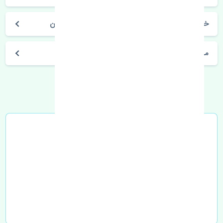
خرید بوش طبق کوچک هوندا آکورد 2012-2014 تایوان
مشخصات فنی اتومبیل
خرید در محل