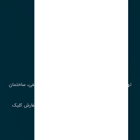
آدرس‌
تهران، چراغ برق، خیابان ملت، روبروی کوچۀ میرشریفی، ساختمان
بیستون
برای اطلاع از موجودی و قیمت به روز روی ثبت سفارش کلیک
فرمایید.
ارسـال فـوری بـه سـراسـر ایـران
ساعت کاری ۹ تا ١٧