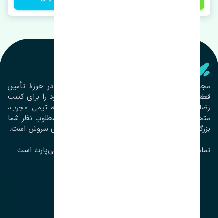
تنشی‌ پارت
مجموعۀ تنشی پارت از سال ١٣٩٣ فعالیت خود را در حوزۀ تأمین
قطعات خودرو آغاز نموده و در این بین تمام تلاش خود را برای کسب
رضایت مشتریان عزیز به‌کار برده است. این مجموعه تیمی مجرب،
متخصص و جوان را در کنار هم گردآورده تا خدمات مطلوب نظر شما
بزرگواران را ارائه نماید. تِنشی واژه‌ای ژاپنی و به معنای سروش است.
تمامی حقوق مادی و معنوی این سایت متعلق به تنشی‌پارت است.
لوکیشن ما