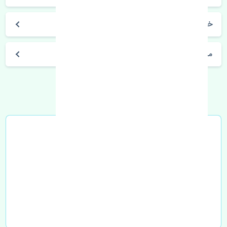
خرید بوش طبق بزرگ تویوتا آریون 2012-2013 چین
مشخصات فنی اتومبیل
خرید در محل