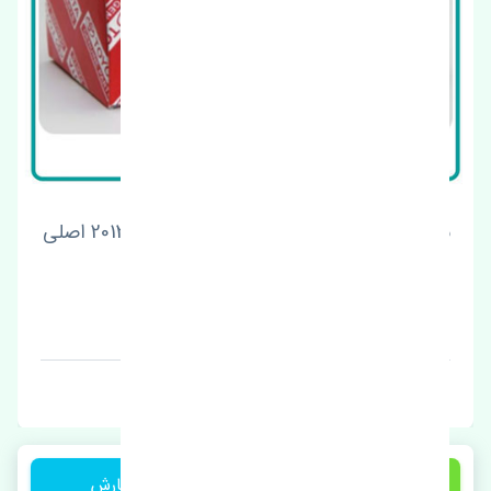
نوار دور درب جلو راست تویوتا آریون 2012-2013 اصلی
قیمت: 1 تومان
برند: چین
300,000 تومان
ثبت سفارش