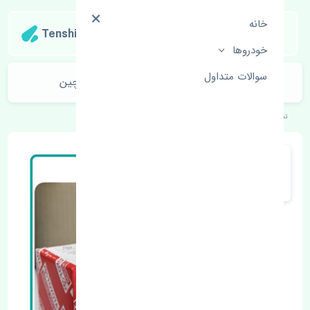
خانه
Tenshipart
خودروها
سوالات متداول
بوش طبق بزرگ تویوتا آریون 2012-2013 چین
تنشی‌پارت
خودروهای ژاپنی
تویوتا
آریون 2012-2013