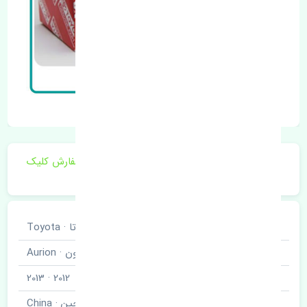
برای اطلاع از موجودی و قیمت به روز روی ثبت سفارش کلیک
فرمایید.
خودروسازی
تویوتا · Toyota
نوع خودرو
آریون · Aurion
مدل خودرو
2012 · 2013
برند قطعه
چین · China