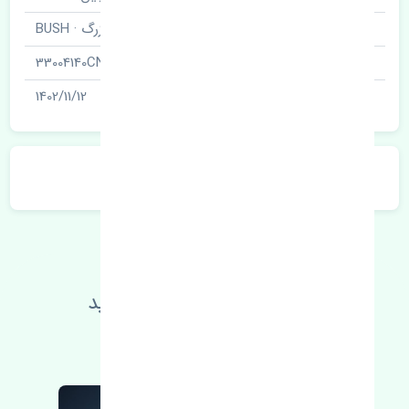
نام قطعه
بوش طبق بزرگ · BUSH
شناسه
33004140CN
آخرین تاریخ بروزرسانی قیمت
1402/11/12
توضیحات محصول
اطلاعات فنی خود را بالا ببرید
مطالعه بیشتر، مشکل کمتر 😁