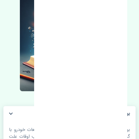
بوش طبق بزرگ تویوتا آریون 2012-2013 چین
بوش طبق بزرگ تویوتا آریون 2012-2013 چین. قطعات خودرو با
گذر زمان و طی مسافت مستحلک می شوند. اغلب اوقات علت