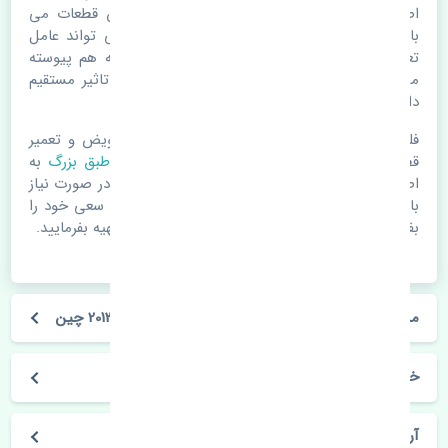
اصلی خرابی لوازم یدکی اتومبیل مستحلک شدن قطعات می
باشد. ولی دلایلی مثل تصادفات و حوادث نیز می تواند عامل
تعویض قطعات یدکی باشد. خودرو مجموعه ای به هم پیوسته
می باشد که هر قطعه روی قطعه یا قطعات دیگر تاثیر مستقیم
دارد.
فلذا در صورت خرابی در اسرع زمان نسبت به تعویض و تعمیر
قطعات یدکی اقدام فرمایید. در زمان
خرید بوش طبق بزرگ
به
اصلی بودن و کیفیت قطعات بسیار توجه بفرمایید. در صورت نیاز
با مکانیک و کارشناسان در این زمینه مشورت کنید. سعی خود را
بفرمایید تا قطعات یدکی را از فروشگاه های معتبر تهیه بفرمایید.
مشخصات فنی بوش طبق بزرگ تویوتا آریون 2012-2013 چین
خودروسازی تویوتا
آریون 2012-2013