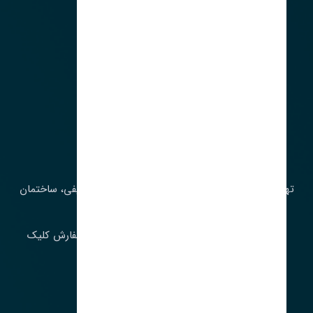
آدرس‌
تهران، چراغ برق، خیابان ملت، روبروی کوچۀ میرشریفی، ساختمان
بیستون
برای اطلاع از موجودی و قیمت به روز روی ثبت سفارش کلیک
فرمایید.
ارسـال فـوری بـه سـراسـر ایـران
ساعت کاری ۹ تا ١٧