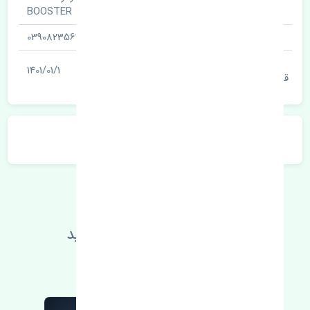
نام قطعه
BOOSTER
شناسه
0390823563
آخرین تاریخ بروزرسانی
1401/01/1
قیمت
توضیحات محصول
اطلاعات فنی خود را بالا ببرید
مطالعه بیشتر، مشکل کمتر 😁