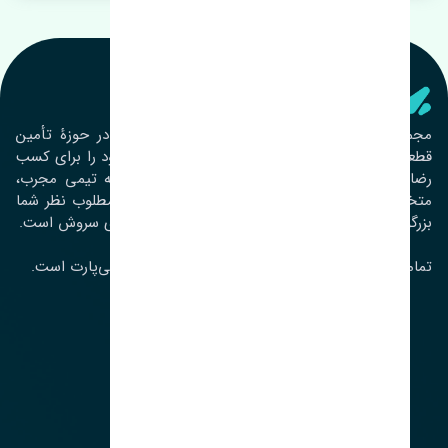
تنشی‌ پارت
مجموعۀ تنشی پارت از سال ١٣٩٣ فعالیت خود را در حوزۀ تأمین
قطعات خودرو آغاز نموده و در این بین تمام تلاش خود را برای کسب
رضایت مشتریان عزیز به‌کار برده است. این مجموعه تیمی مجرب،
متخصص و جوان را در کنار هم گردآورده تا خدمات مطلوب نظر شما
بزرگواران را ارائه نماید. تِنشی واژه‌ای ژاپنی و به معنای سروش است.
تمامی حقوق مادی و معنوی این سایت متعلق به تنشی‌پارت است.
لوکیشن ما