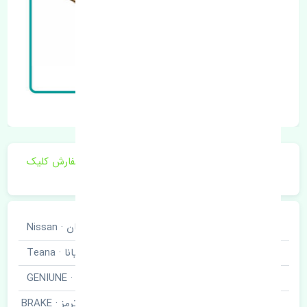
برای اطلاع از موجودی و قیمت به روز روی ثبت سفارش کلیک
فرمایید.
خودروسازی
نیسان · Nissan
نوع خودرو
تیانا · Teana
برند قطعه
اصلی · GENIUNE
بوستر ترمز · BRAKE