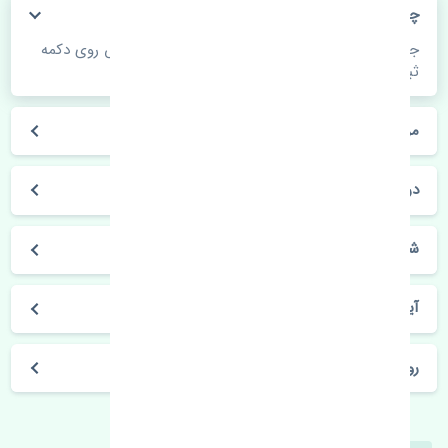
چگونه می‌توانم از قیمت قطعات مطلع شوم؟
جهت اطلاع از موجودی، قیمت به روز و ثبت سفارش روی دکمه
ثبت سفارش کلیک فرمایید.
مراحل ثبت درخواست محصول چگونه است؟
در چه مدت محصول خریداری شده بدستم می‌سد؟
شیوه های حمل و خریداری چگونه است؟
آیا می‌توان محصول خریداری شده را مرجوع کرد؟
روز های کاری مجموعه تنشی‌پارت