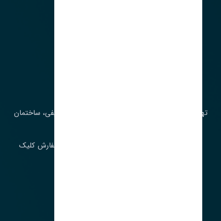
آدرس‌
تهران، چراغ برق، خیابان ملت، روبروی کوچۀ میرشریفی، ساختمان
بیستون
برای اطلاع از موجودی و قیمت به روز روی ثبت سفارش کلیک
فرمایید.
ارسـال فـوری بـه سـراسـر ایـران
ساعت کاری ۹ تا ١٧