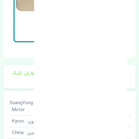
برای اطلاع از موجودی و قیمت به روز روی ثبت سفارش کلیک
فرمایید.
سانگ یانگ · SsangYong-
خودروسازی
Motor
نوع خودرو
کایرون · Kyron
برند قطعه
چین · China