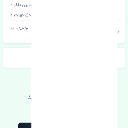
نام قطعه
بوبین دلکو ·
شناسه
47711201CN
آخرین تاریخ بروزرسانی
1402/07/30
قیمت
توضیحات محصول
اطلاعات فنی خود را بالا ببرید
مطالعه بیشتر، مشکل کمتر 😁