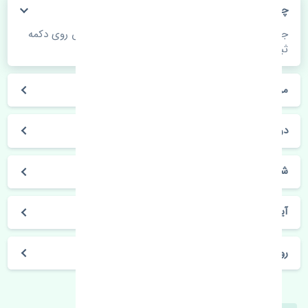
چگونه می‌توانم از قیمت قطعات مطلع شوم؟
جهت اطلاع از موجودی، قیمت به روز و ثبت سفارش روی دکمه
ثبت سفارش کلیک فرمایید.
مراحل ثبت درخواست محصول چگونه است؟
در چه مدت محصول خریداری شده بدستم می‌سد؟
شیوه های حمل و خریداری چگونه است؟
آیا می‌توان محصول خریداری شده را مرجوع کرد؟
روز های کاری مجموعه تنشی‌پارت