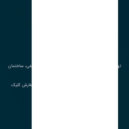
آدرس‌
تهران، چراغ برق، خیابان ملت، روبروی کوچۀ میرشریفی، ساختمان
بیستون
برای اطلاع از موجودی و قیمت به روز روی ثبت سفارش کلیک
فرمایید.
ارسـال فـوری بـه سـراسـر ایـران
ساعت کاری ۹ تا ١٧