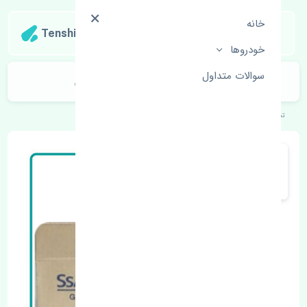
خانه
Tenshipart
خودروها
سوالات متداول
بوبین دلکو سانگ یانگ کایرون چین
تنشی‌پارت
خودروهای کره‌ای
سانگ یانگ
کایرون