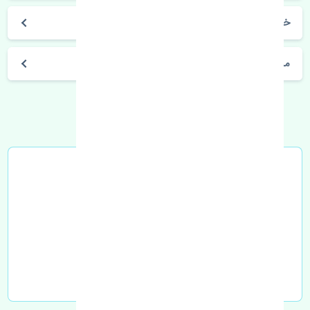
خرید بوبین دلکو سانگ یانگ کایرون چین
مشخصات فنی اتومبیل
خرید در محل