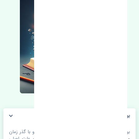
بوبین دلکو سانگ یانگ کایرون چین
بوبین دلکو سانگ یانگ کایرون چین. قطعات خودرو با گذر زمان
و طی مسافت مستحلک می شوند. اغلب اوقات علت اصلی