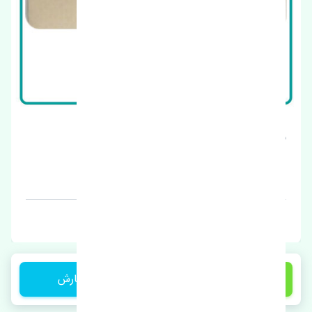
بوش طبق کامل سانگ یانگ کایرون کره
قیمت: 3000000 تومان
برند: چین
3,650,000 تومان
ثبت سفارش