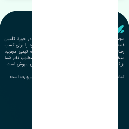
تنشی‌ پارت
مجموعۀ تنشی پارت از سال ١٣٩٣ فعالیت خود را در حوزۀ تأمین
قطعات خودرو آغاز نموده و در این بین تمام تلاش خود را برای کسب
رضایت مشتریان عزیز به‌کار برده است. این مجموعه تیمی مجرب،
متخصص و جوان را در کنار هم گردآورده تا خدمات مطلوب نظر شما
بزرگواران را ارائه نماید. تِنشی واژه‌ای ژاپنی و به معنای سروش است.
تمامی حقوق مادی و معنوی این سایت متعلق به تنشی‌پارت است.
لوکیشن ما