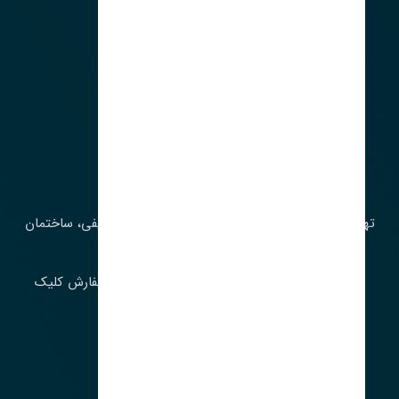
آدرس‌
تهران، چراغ برق، خیابان ملت، روبروی کوچۀ میرشریفی، ساختمان
بیستون
برای اطلاع از موجودی و قیمت به روز روی ثبت سفارش کلیک
فرمایید.
ارسـال فـوری بـه سـراسـر ایـران
ساعت کاری ۹ تا ١٧