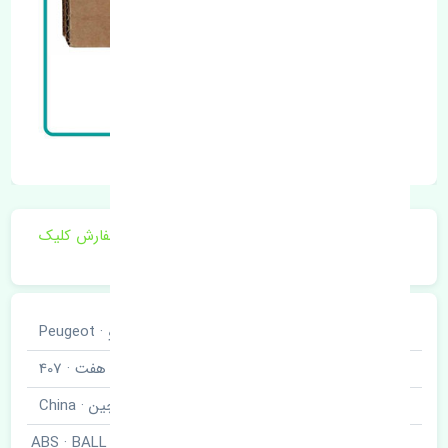
برای اطلاع از موجودی و قیمت به روز روی ثبت سفارش کلیک
فرمایید.
خودروسازی
پژو · Peugeot
نوع خودرو
چهارصد و هفت · 407
برند قطعه
چین · China
بلبرینگ چرخ جلو ABS · BALL