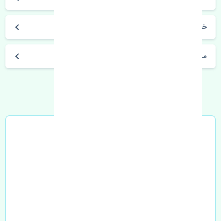
خرید بلبرینگ چرخ جلو ABS پژو 407 چین
مشخصات فنی اتومبیل
خرید در محل