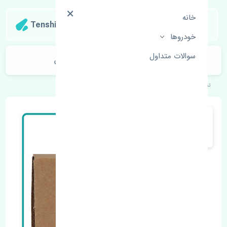
خانه
Tenshipart
خودروها
سوالات متداول
بلبرینگ چرخ جلو ABS پژو 407 چین
تنشی‌پارت
خودروهای اروپایی
پژو
407