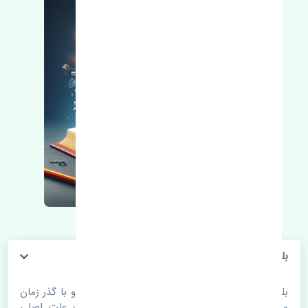
بلبرینگ چرخ جلو ABS پژو 407 چین
بلبرینگ چرخ جلو ABS پژو 407 چین. قطعات خودرو با گذر زمان
و طی مسافت مستحلک می شوند. اغلب اوقات علت اصلی