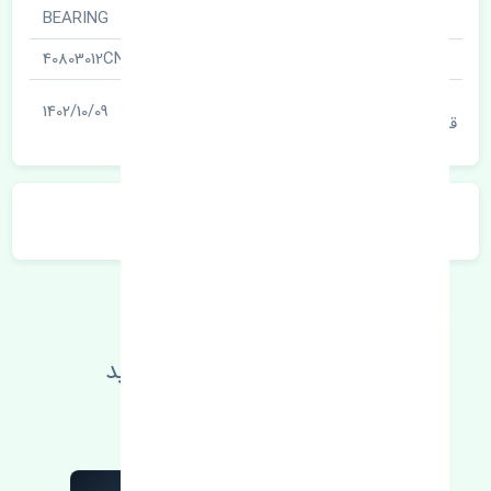
نام قطعه
BEARING
شناسه
40803012CN
آخرین تاریخ بروزرسانی
1402/10/09
قیمت
توضیحات محصول
اطلاعات فنی خود را بالا ببرید
مطالعه بیشتر، مشکل کمتر 😁