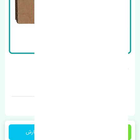
مجموعه فن کولر پژو 407 اصلی
قیمت: 1 تومان
برند: چین
1,650,000 تومان
ثبت سفارش