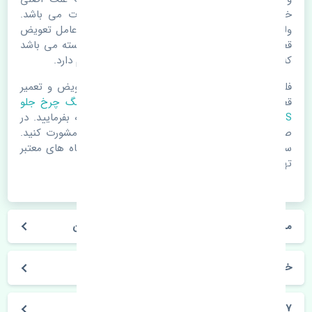
خرابی لوازم یدکی اتومبیل مستحلک شدن قطعات می باشد.
ولی دلایلی مثل تصادفات و حوادث نیز می تواند عامل تعویض
قطعات یدکی باشد. خودرو مجموعه ای به هم پیوسته می باشد
که هر قطعه روی قطعه یا قطعات دیگر تاثیر مستقیم دارد.
فلذا در صورت خرابی در اسرع زمان نسبت به تعویض و تعمیر
قطعات یدکی اقدام فرمایید. در زمان
خرید بلبرینگ چرخ جلو
ABS
به اصلی بودن و کیفیت قطعات بسیار توجه بفرمایید. در
صورت نیاز با مکانیک و کارشناسان در این زمینه مشورت کنید.
سعی خود را بفرمایید تا قطعات یدکی را از فروشگاه های معتبر
تهیه بفرمایید.
مشخصات فنی بلبرینگ چرخ جلو ABS پژو 407 چین
خودروسازی پژو
407