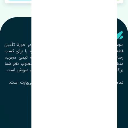
تنشی‌ پارت
مجموعۀ تنشی پارت از سال ١٣٩٣ فعالیت خود را در حوزۀ تأمین
قطعات خودرو آغاز نموده و در این بین تمام تلاش خود را برای کسب
رضایت مشتریان عزیز به‌کار برده است. این مجموعه تیمی مجرب،
متخصص و جوان را در کنار هم گردآورده تا خدمات مطلوب نظر شما
بزرگواران را ارائه نماید. تِنشی واژه‌ای ژاپنی و به معنای سروش است.
تمامی حقوق مادی و معنوی این سایت متعلق به تنشی‌پارت است.
لوکیشن ما