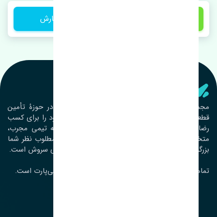
1 تومان
ثبت سفارش
تنشی‌ پارت
مجموعۀ تنشی پارت از سال ١٣٩٣ فعالیت خود را در حوزۀ تأمین
قطعات خودرو آغاز نموده و در این بین تمام تلاش خود را برای کسب
رضایت مشتریان عزیز به‌کار برده است. این مجموعه تیمی مجرب،
متخصص و جوان را در کنار هم گردآورده تا خدمات مطلوب نظر شما
بزرگواران را ارائه نماید. تِنشی واژه‌ای ژاپنی و به معنای سروش است.
تمامی حقوق مادی و معنوی این سایت متعلق به تنشی‌پارت است.
لوکیشن ما