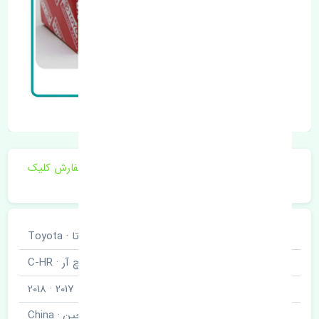
برای اطلاع از موجودی و قیمت به روز روی ثبت سفارش کلیک
فرمایید.
خودروسازی
تویوتا · Toyota
نوع خودرو
سی اچ آر · C-HR
مدل خودرو
2016 · 2017 · 2018
برند قطعه
چین · China