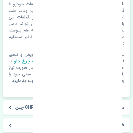
بلبرینگ چرخ جلو تویوتا CHR 2016-2018 چین. قطعات خودرو با
گذر زمان و طی مسافت مستحلک می شوند. اغلب اوقات علت
اصلی خرابی لوازم یدکی اتومبیل مستحلک شدن قطعات می
باشد. ولی دلایلی مثل تصادفات و حوادث نیز می تواند عامل
تعویض قطعات یدکی باشد. خودرو مجموعه ای به هم پیوسته
می باشد که هر قطعه روی قطعه یا قطعات دیگر تاثیر مستقیم
دارد.
فلذا در صورت خرابی در اسرع زمان نسبت به تعویض و تعمیر
قطعات یدکی اقدام فرمایید. در زمان
خرید بلبرینگ چرخ جلو
به
اصلی بودن و کیفیت قطعات بسیار توجه بفرمایید. در صورت نیاز
با مکانیک و کارشناسان در این زمینه مشورت کنید. سعی خود را
بفرمایید تا قطعات یدکی را از فروشگاه های معتبر تهیه بفرمایید.
مشخصات فنی بلبرینگ چرخ جلو تویوتا CHR 2016-2018 چین
خودروسازی تویوتا