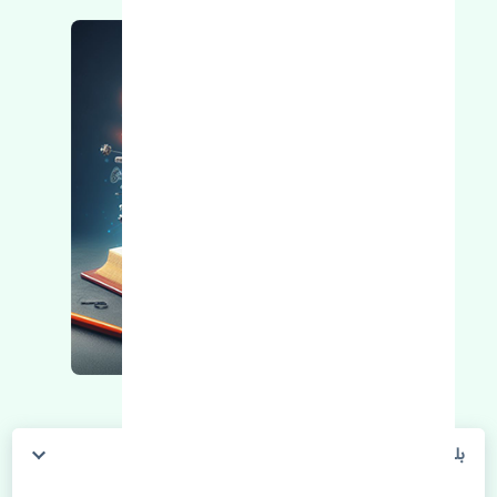
بلبرینگ چرخ جلو تویوتا CHR 2016-2018 چین