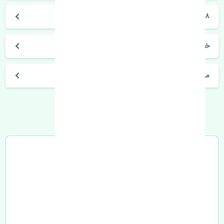
CHR 2016-2018
خرید بلبرینگ چرخ جلو تویوتا CHR 2016-2018 چین
مشخصات فنی اتومبیل