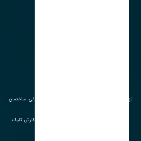
آدرس‌
تهران، چراغ برق، خیابان ملت، روبروی کوچۀ میرشریفی، ساختمان
بیستون
برای اطلاع از موجودی و قیمت به روز روی ثبت سفارش کلیک
فرمایید.
ارسـال فـوری بـه سـراسـر ایـران