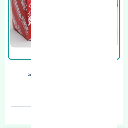
سنسور سپر جلو تویوتا CHR 2017-2018 اصلی
قیمت: 4400000 تومان
برند: چین