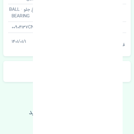
بلبرینگ چرخ جلو · BALL
نام قطعه
BEARING
شناسه
00904137CN
آخرین تاریخ بروزرسانی
1401/01/1
قیمت
توضیحات محصول
اطلاعات فنی خود را بالا ببرید
مطالعه بیشتر، مشکل کمتر 😁