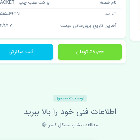
نام قطعه
براکت عقب چپ · BRACKET
شناسه
515069CN
آخرین تاریخ بروزرسانی قیمت
02/1/27
580,000 تومان
ثبت سفارش
توضیحات محصول
اطلاعات فنی خود را بالا ببرید
مطالعه بیشتر، مشکل کمتر 😁