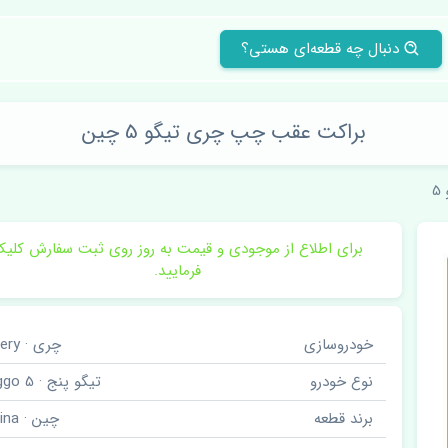
دنبال چه قطعه‌ای هستی؟
براکت عقب چپ چری تیگو 5 چین
5
برای اطلاع از موجودی و قیمت به روز روی ثبت سفارش کلی
فرمایید.
خودروسازی
چری · Chery
نوع خودرو
تیگو پنج · Tiggo 5
برند قطعه
چین · China